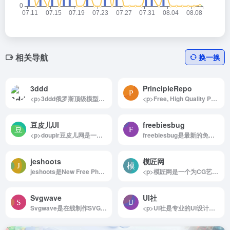
相关导航
换一换
3ddd
PrincipleRepo
<p>3ddd俄罗斯顶级模型网站</p>
<p>Free, High Quality Principle Resources</p>
豆皮儿UI
freebiesbug
<p>doupir豆皮儿网是一个专注于UI领域的垂直素材资源共享平台，旨在为UI设计师提供基础UI设计素材，并逐步打造成为一个垂直的素材交流平台。</p>
freebiesbug是最新的免费设计资源
jeshoots
模匠网
jeshoots是New Free Photos &amp; Mockups in to your Inbox!
<p>模匠网是一个为CG艺术家免费提供3D模型下载、贴图下载、教程下载、CG软件下载、的网站</p>
Svgwave
UI社
Svgwave是在线制作SVG渐变波浪图案
<p>UI社是专业的UI设计网站，集合了分享、创意、资源下载、欣赏，UI视频教程，心得,招聘等内容,致力于成长为最好的精品UI设计素材资源网站！</p>