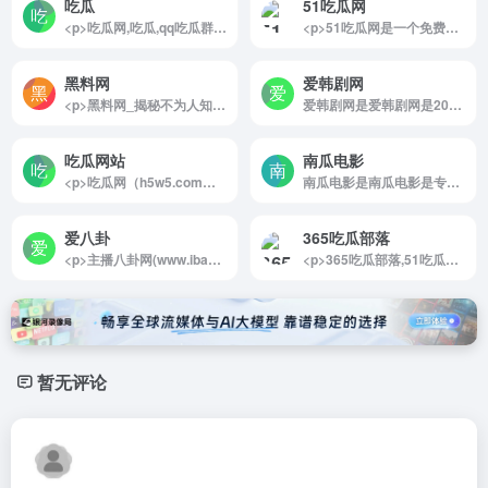
吃瓜
51吃瓜网
<p>吃瓜网,吃瓜,qq吃瓜群,qq吃瓜群免费资源,qq吃瓜资源分享群群号,吃瓜qq群,吃瓜qq资源群,吃瓜爆料QQ群,吃瓜群免费加入,吃瓜微信群,吃瓜群,吃瓜群QQ群号,吃瓜资源分享群,微信吃瓜群,瓜群</p>
<p>51吃瓜网是一个免费在线吃瓜网站,旨在分享网络热门吃瓜事件,每日独家爆料,黑料网曝为您带来51吃瓜新鲜八卦,今日吃瓜，黑料不打烊分享正能量，一手内容尽在51吃瓜网。</p>
黑料网
爱韩剧网
<p>黑料网_揭秘不为人知的那些事，黑料网,爆料,明星,绯闻,秘密</p>
爱韩剧网是爱韩剧网是2020年国内最大的韩剧网站
吃瓜网站
南瓜电影
<p>吃瓜网（h5w5.com）是一个每天分享最新快手抖音热点网红网络事件，重磅黑料，今日吃瓜的吃瓜网站每日吃瓜笑哈哈！</p>
南瓜电影是南瓜电影是专注于精品影视剧...
爱八卦
365吃瓜部落
<p>主播八卦网(www.ibagua.com.cn)，一个专注于网红主播娱乐八卦资讯的网站！这里汇聚了全网（YY、斗鱼、虎牙、触手、龙珠、快手、熊猫、战旗、全民、映客、花椒、企鹅等直播平台）网红主播娱乐八卦资讯！掌握网红主播最新动态，了解网红主播八卦资讯，一切尽在主播八卦网！</p>
<p>365吃瓜部落,51吃瓜黑料网，热门事件，专业吃瓜资讯网站导航服务！</p>
暂无评论