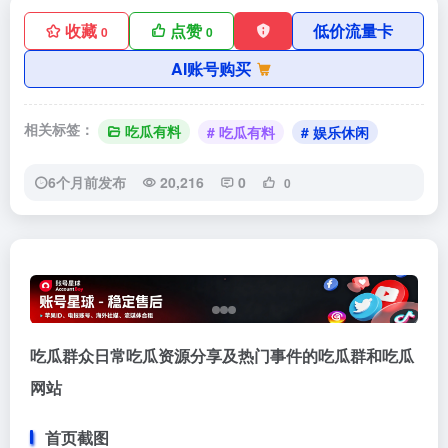
收藏
点赞
低价流量卡
0
0
AI账号购买
相关标签：
吃瓜有料
# 吃瓜有料
# 娱乐休闲
6个月前发布
20,216
0
0
吃瓜群众日常吃瓜资源分享及热门事件的吃瓜群和吃瓜
网站
首页截图