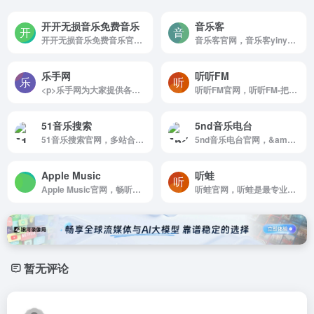
开开无损音乐免费音乐
音乐客
开开无损音乐免费音乐官网，开开无损音乐网是一个无损音乐下载，无损音乐免费下载，mp3音乐免费音乐下载的网站，抖音热门音乐下载，为广大音乐爱好者和抖音创作者提供免费音乐素材交流分享的平台。
音乐客官网，音乐客yinyueke，net 具有音乐搜索，播放，下载，歌词同步显示，个人音乐播放列表同步等功能。
乐手网
听听FM
<p>乐手网为大家提供各类乐器曲谱，包括：鼓谱、吉他谱、钢琴谱、尤克里里谱、贝斯谱、古筝谱、简谱、非洲鼓谱、葫芦丝谱等；与音乐爱好者们相互学习、相互交流、共同进步。</p>
听听FM官网，听听FM-把美好送到你耳边
51音乐搜索
5nd音乐电台
51音乐搜索官网，多站合一音乐搜索解决方案，可搜索试听网易云音乐，QQ音乐，酷狗音乐，酷我音乐，虾米音乐，百度音乐，一听音乐，咪咕音乐，荔枝FM，蜻蜓FM，喜马拉雅FM，全民K歌，5sing原创翻唱音乐。
5nd音乐电台官网，&amp;quot;5nd音乐电台，5ndFM， 时光牧歌林一心音悦，提供最新最全的网络音乐广播电台在线试听。
‎Apple Music
听蛙
‎Apple Music官网，畅听数百万首歌曲，观看音乐视频，体验现场表演，一切尽在 Apple Music。订阅后即可在网页，App 或 Android 设备上播放。
听蛙官网，听蛙是最专业的纯音乐社区，专注于分享好听的纯音乐，轻音乐，钢琴曲，新世纪音乐，背景音乐，提供在线试听，MP3下载，排行榜
暂无评论