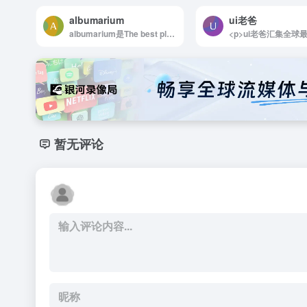
albumarium
ui老爸
albumarium是The best place to find &amp; share beautiful images
暂无评论