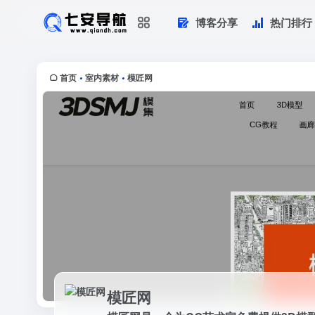
博客分享
热门排行
模匠网
模匠网是一个为CG艺术家免费提供3D
首页
室内素材
模匠网
•
•
模匠网