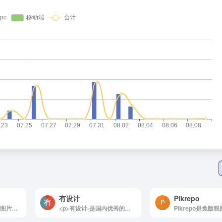
有设计
Pikrepo
PNG派是12万张PNG图片免费下载,禁止商用
<p>有设计-是国内优秀的设计师素材下载平台,拥有海量优质的设计素材,包含了3D模型,施工图,材质预设,平面素材,影视后期,音频音效;及室内设计教程,效果图教程,PS教程,C4D教程等。</p>