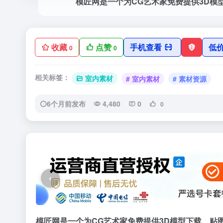
收藏
点赞
手机查看
低
0
0
相关标签：
室内素材
# 室内素材
# 素材资源
6个月前发布
4,480
0
0
‹
模匠网是一个为CG艺术家免费提供3D模型下载、贴