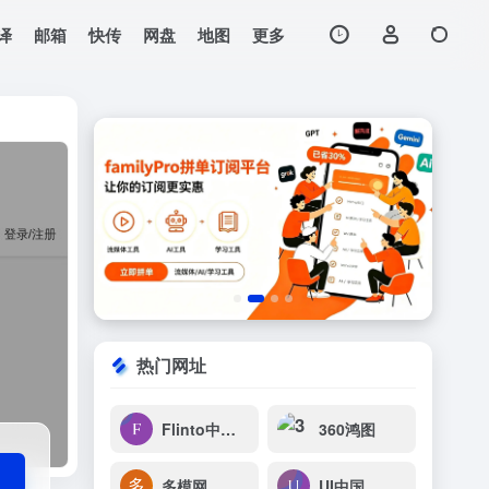
译
邮箱
快传
网盘
地图
更多
打开网站
热门网址
Flinto中文网
360鸿图
多模网
UI中国