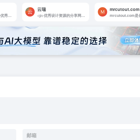
云瑞
mrcutout.com
<p>ui老爸汇集全球最优秀设计师的精选设计作品，供用户免费学习参考。提供ui界面设计,ui交互设计,免费ppt模板下载,素材网,图片素材,ps素材,png素材,网页设计,ui素材,网页素材,psd素材</p>
<p>优秀设计资源的分享网站</p>