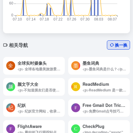
相关导航
换一换
全球实时摄像头
墨鱼词典
<p> 全球各地最美旅游景点实况摄像头。 </p>
<p>墨鱼词典是什么？</p><p>墨鱼词典，网络流行梗百科词典，它是一个专注于网络流行文化的在线百科全书，旨在为广大热梗爱好者提供一个交流和分享的平台。这个词典汇集了丰富多样的流行梗、热门词汇、俚语以及其他网络用语，涵盖了当下最受欢迎的网络文化现象。随着网络语言的不断演变，墨鱼词典也在持续更新，确保用户能够获取最新的流行信息和趋势。</p><p>为什么要创建墨鱼词典？</p><p>在当今数字化时代，网络语言和流行文化迅速发展，新的梗层出不穷，许多人在日常交流中常常会遇到不熟悉的词汇和表达。墨鱼词典的诞生正是为了填补这一空白，帮助用户更好地理解和使用这些流行语。通过这个平台，用户不仅可以查找和学习各种流行梗，还可以参与到社区讨论中，与其他热爱网络文化的人分享自己的见解和创意。</p><p>墨鱼词典的设计旨在提供一个友好和互动的环境，鼓励用户贡献自己的知识和经验。无论是对网络文化感兴趣的年轻人，还是希望了解最新流行趋势的各个年龄段的用户，都能在这里找到乐趣和启发。通过不断的更新和社区互动，墨鱼词典希望成为网络流行文化的权威参考，推动这一文化现象的传播与发展。</p><img decoding="async" data-src="//www.40000.net/wp-content/uploads/2024/12/20241215075501-675e8b5567202.webp" src="https://www.40000.net/wp-content/themes/onenav/images/t.png" alt="墨鱼词典">
颜文字大全
ReadMedium
<p>不知道摸友们是否使用过颜文字，这个网站收集了大量颜文字表情，可以按照分类进行查找，或者按照关键词，可以直接复制颜文字到剪切板。难得一见的简洁网站。</p>
<p>ReadMedium 是一款专为阅读爱好者打造的工具型网站，旨在免费解析 Medium 平台上的付费会员文章，让用户无需注册登录 Medium 账号，也不必订阅付费专区，就能轻松畅享优质内容。无论是想扩展知识领域，还是仅为满足阅读需求，ReadMedium 都提供了便捷的解决方案。</p><p>这款工具的使用方式简单高效，仅需几步即可实现免费阅读 Medium 会员文章：</p><p>直接解析文章链接：将目标 Medium 会员文章的链接复制到 ReadMedium 官网的输入框，点击“Go”按钮，即可解锁文章内容。<br>快速链接修改法：在 Medium 文章的网址前添加“read”一词，然后回车访问，即可直接解析并打开文章。例如，将 https://medium.com/&#8230; 改为 https://read.medium.com/&#8230;，文章内容瞬间呈现。<br>ReadMedium 的设计初衷是降低信息获取门槛，为更多人提供探索 Medium 深度内容的机会。它支持多种类型的文章解析，包括技术博客、商业案例、个人成长故事等，满足用户的多元化阅读需求。</p><p>作为一个便捷的内容访问工具，ReadMedium 特别适合那些对 Medium 内容感兴趣但暂未订阅会员的用户。它帮助用户在无额外付费的情况下，获取高质量的知识和灵感，是阅读爱好者不可多得的助力工具。</p><img decoding="async" data-src="//www.40000.net/wp-content/uploads/2024/12/20241215075354-675e8b12a5632.webp" src="https://www.40000.net/wp-content/themes/onenav/images/t.png" alt="ReadMedium">
纪妖
Free Gmail Dot Trick Generator
<p> 纪妖官方网站，收录中华上下具有历史意义的怪力乱神文化，包括但不仅限于妖，怪，神，魔，鬼，精，仙等，纪妖网带你了解古今中外不同的文化知识。 </p>
<p>免费Gmail点号技巧生成器是一款实用的工具，允许用户通过一个Gmail地址生成多个账户。这一技巧可以用于多种场景，例如在同一Gmail账号下注册多个网站账户，或者保护用户的隐私。此外，这个生成器也被称为Google Mail技巧、Gmail点号技巧、假Gmail生成器等。</p><p>该技巧的原理在于Gmail会自动忽略电子邮件地址中的点号。这一设计是为了减少用户在输入电子邮件时可能出现的拼写错误。然而，许多网站却将带有点号的电子邮件视为不同的电子邮件ID。因此，用户在注册新网站时，可以在电子邮件中添加点号，从而充分利用Gmail地址的灵活性，轻松创建多个账户。</p><img decoding="async" data-src="//www.40000.net/wp-content/uploads/2024/12/20241215075454-675e8b4eb1afb.webp" src="https://www.40000.net/wp-content/themes/onenav/images/t.png" alt="Free Gmail Dot Trick Generator">
FlightAware
CheckPlug
<p> 最好的飞行跟踪站点：实时跟踪地图、飞行状态、航空公司航班延误、私人/通用航空飞行及机场信息。 </p>
<img decoding="async" data-src="//www.40000.net/wp-content/uploads/2024/12/20241215075551-675e8b87ec805.webp" src="https://www.40000.net/wp-content/themes/onenav/images/t.png" alt="CheckPlug"><p>CheckPlug 是旅行者的理想助手，能够帮助用户轻松找到适合他们的插头和适配器。无论是出国旅行还是出差，这个网站都能快速提供有关各国插头类型和规格的信息，确保您在旅行期间不再为插头不匹配而烦恼。此外，网站还提供直接购买适配器的链接，极大地方便了用户的出行准备，让旅行更加顺畅无忧。</p><p>详细介绍：</p><p>CheckPlug 是一个专门为旅行者设计的在线工具，旨在帮助用户快速找到合适的插头和适配器，确保他们在前往不同国家时能够顺利使用电子设备。无论您是计划去欧洲、亚洲还是其他地区，这个网站都能为您提供必要的信息。</p><p>使用 CheckPlug 非常简单，用户只需选择出发国家和目的国家，然后点击“Check Plugs”按钮，系统会迅速显示两个国家的插座规格参数。这些信息包括插头类型、电压和频率等，帮助您更好地了解目标国的电力系统。此外，CheckPlug 还提供了便捷的购买链接，用户可以直接通过亚马逊等平台购买所需的插头适配器，免去额外搜索的烦恼。</p><p>这一网站的全球适用性使其成为旅行者必备的工具之一，尤其适合频繁出行的商务人士和热爱旅行的朋友们。通过 CheckPlug，您不仅可以轻松获取插头信息，还能确保自己的电子设备在旅途中随时可用，避免因电源问题造成的不便。总之，CheckPlug 是每位计划出行的用户值得信赖的资源，为您的旅行增添便利与舒适。</p>