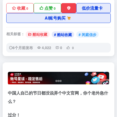
收藏
点赞
低价流量卡
0
0
AI账号购买
相关标签：
酷站收藏
# 酷站收藏
# 闲庭信步
6个月前发布
4,022
0
0
中国人自己的节日都没说弄个中文官网，你个老外急什
么？
过分！