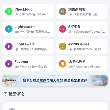
CheckPlug
润去新加坡
<img decoding="async" data-src="//www.40000.net/wp-content/uploads/2024/12/20241215075551-675e8b87ec805.webp" src="https://www.40000.net/wp-content/themes/onenav/images/t.png" alt="CheckPlug"><p>CheckPlug 是旅行者的理想助手，能够帮助用户轻松找到适合他们的插头和适配器。无论是出国旅行还是出差，这个网站都能快速提供有关各国插头类型和规格的信息，确保您在旅行期间不再为插头不匹配而烦恼。此外，网站还提供直接购买适配器的链接，极大地方便了用户的出行准备，让旅行更加顺畅无忧。</p><p>详细介绍：</p><p>CheckPlug 是一个专门为旅行者设计的在线工具，旨在帮助用户快速找到合适的插头和适配器，确保他们在前往不同国家时能够顺利使用电子设备。无论您是计划去欧洲、亚洲还是其他地区，这个网站都能为您提供必要的信息。</p><p>使用 CheckPlug 非常简单，用户只需选择出发国家和目的国家，然后点击“Check Plugs”按钮，系统会迅速显示两个国家的插座规格参数。这些信息包括插头类型、电压和频率等，帮助您更好地了解目标国的电力系统。此外，CheckPlug 还提供了便捷的购买链接，用户可以直接通过亚马逊等平台购买所需的插头适配器，免去额外搜索的烦恼。</p><p>这一网站的全球适用性使其成为旅行者必备的工具之一，尤其适合频繁出行的商务人士和热爱旅行的朋友们。通过 CheckPlug，您不仅可以轻松获取插头信息，还能确保自己的电子设备在旅途中随时可用，避免因电源问题造成的不便。总之，CheckPlug 是每位计划出行的用户值得信赖的资源，为您的旅行增添便利与舒适。</p>
<p>《润去新加坡》是一份由网友整理的实用指南，专注于提供有关移居新加坡的注意事项和详细建议。这份指南涵盖了从准备工作到日常生活的多个方面，包括移居前的规划、教育选择、身份办理、住房及居住环境、生活成本与便利性，以及摄影爱好者特别关注的无人机使用等内容。</p><p>新加坡作为一个多元文化的发达国家，拥有独特的优势。例如，社会治安良好，全年气候温暖稳定，适合家庭育儿，生活便利且效率高。这些特点使得新加坡成为许多人考虑移居的理想选择。然而，这里也有其局限性，比如国土面积小、经济抗风险能力较低，以及相对单调的生活节奏等，这些都可能成为潜在的适应挑战。</p><p>这份指南强调，无论是换工作还是移居到另一个国家，都会面临利弊权衡。新加坡并非完美，但其独特的优点足以吸引许多人前往发展。对于有兴趣移居新加坡的人，这份教程提供了详尽的信息和实用建议，是了解和规划移居生活的宝贵参考。</p><img decoding="async" data-src="//www.40000.net/wp-content/uploads/2024/12/20241215075411-675e8b23b8117.webp" src="https://www.40000.net/wp-content/themes/onenav/images/t.png" alt="润去新加坡">
Lightyear.fm
SKYDB
<p> 一个独特的音乐电台网站，它通过结合宇宙星空和地球的距离来推荐不同歌曲，从而提供一种特别的星际音乐漫游体验。 </p>
<img decoding="async" data-src="//www.40000.net/wp-content/uploads/2024/12/20241215075434-675e8b3a567d0.webp" src="https://www.40000.net/wp-content/themes/onenav/images/t.png" alt="SKYDB"><p>SKYDB 是一个集权威性与丰富性于一体的全球摩天大楼和高层建筑数据库，尤其适合建筑爱好者、专业研究者和城市规划人员使用。该平台囊括了超过20万座来自全球1万多个城市的高层建筑信息，并以精准、详尽的数据而闻名。用户可以轻松通过国家、城市或建筑名称进行检索，同时利用强大的排序和比较功能深入探索建筑设计与城市发展趋势。SKYDB 不仅提供详尽的高度、位置、年份、状态等信息，还设有丰富的榜单和庞大的媒体资料库，让用户能够全面了解摩天大楼的技术与文化内涵，是高层建筑领域的首选工具。</p><p>详细介绍：</p><p>SKYDB 是全球领先的摩天大楼和高层建筑信息数据库，为用户提供广泛的建筑数据与多维度的探索方式。其数据库覆盖了全球1万多个城市中的20万多座高层建筑，每一座建筑都包含详细的数据记录，包括高度、位置、建造年份、建筑状态和高清图片。用户可以利用平台的搜索功能，按国家、城市、建筑物名称等分类精准定位目标建筑。此外，SKYDB 还支持数据排序、对比和分享，方便用户进行深入研究或项目展示。</p><p>平台还制定了国际通用的高层建筑测量标准，以确保数据的权威性与一致性，同时维护着全球最高摩天大楼榜单、世界前1000摩天大楼等权威排名。SKYDB 独有的媒体档案库收录了超过100万份文件，其中包括技术图纸、示意图和建筑照片等，提供了全方位的资料支持。</p><p>为实现数据的高效管理与共享，SKYDB 实施了统一的数据标准，使用户在编辑、对比和交换数据时保持一致性和自动化处理能力。这种专业而精确的管理方式，不仅满足了建筑行业的需求，也为学术研究、城市发展分析等提供了重要参考，是探索全球高层建筑的绝佳工具。</p>
FlightAware
Js13kGames
<p> 最好的飞行跟踪站点：实时跟踪地图、飞行状态、航空公司航班延误、私人/通用航空飞行及机场信息。 </p>
<p> js13kGames（也称为 JS13K）是一项游戏开发大赛，专注于创建使用 ZIP 压缩时不超过 13 KB 的浏览器游戏。参与者不得使用外部服务或库，并且所有资源也必须符合大小限制。游戏使用 JavaScript 和 HTML5 进行编程。 </p>
Favoree
纸飞机教学
<p>Favoree 是一个出色的平台，为用户提供了个性化的YouTube频道推荐，帮助他们轻松发现优质内容创作者和精彩视频。无论用户的兴趣领域是什么，Favoree都能提供精准的推荐，确保他们找到真正符合自己需求的优质内容。借助社区互动和用户评分，Favoree进一步提升了推荐的准确性，使用户能够与其他观众分享看法，从而创造一个更加丰富和多样化的观看体验。</p><p>详细介绍：</p><p>Favoree 是一个创新的平台，旨在帮助用户轻松发现优质的YouTube频道。通过个性化的推荐机制，Favoree能够为每位用户提供与其兴趣相匹配的高评分视频。这一平台不仅仅依赖于用户的观看历史，还综合考虑社交媒体数据分析和机器学习技术，确保推荐的内容新颖且富有质量。用户可以根据自己的喜好探索各类视频，涵盖学习资源、娱乐内容以及各种主题领域，满足多元化的需求。</p><p>Favoree 的社区互动功能使用户可以参与评论和评分，帮助其他用户更快找到优质频道。这种互动不仅增强了用户之间的联系，还为内容创作者提供了直接的反馈，促进了内容质量的提升。通过精细的内容筛选机制，Favoree避免了低质量和重复内容的干扰，确保每位用户都能享受到丰富多彩的观看体验。总之，Favoree是一个专注于用户需求和内容质量的平台，让每位用户都能在YouTube的海洋中找到属于自己的宝藏视频。</p><img decoding="async" data-src="//www.40000.net/wp-content/uploads/2024/12/20241215075558-675e8b8ebded3.webp" src="https://www.40000.net/wp-content/themes/onenav/images/t.png" alt="Favoree">
<p>A database of paper airplanes with easy to follow folding instructions, video tutorials and printable folding plans. Find the best paper airplanes that fly the furthest and stay aloft the longest.</p><p>一个数据库的纸飞机与易于遵循的折叠说明，视频教程和可打印的折叠计划。找到最好的纸飞机，飞得最远，在空中停留的时间最长。</p>
暂无评论