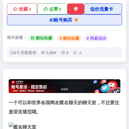
收藏
点赞
低价流量卡
0
0
AI账号购买
相关标签：
酷站收藏
# 酷站收藏
# 闲庭信步
6个月前发布
3,864
0
0
一个可以和世界各国网友匿名聊天的聊天室，不过要注
意语言规范哦。