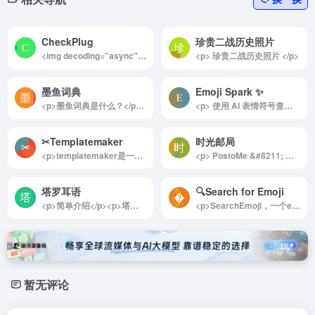
CheckPlug
珍贵二战历史照片
<img decoding="async" data-src="//www.40000.net/wp-content/uploads/2024/12/20241215075551-675e8b87ec805.webp" src="https://www.40000.net/wp-content/themes/onenav/images/t.png" alt="CheckPlug"><p>CheckPlug 是旅行者的理想助手，能够帮助用户轻松找到适合他们的插头和适配器。无论是出国旅行还是出差，这个网站都能快速提供有关各国插头类型和规格的信息，确保您在旅行期间不再为插头不匹配而烦恼。此外，网站还提供直接购买适配器的链接，极大地方便了用户的出行准备，让旅行更加顺畅无忧。</p><p>详细介绍：</p><p>CheckPlug 是一个专门为旅行者设计的在线工具，旨在帮助用户快速找到合适的插头和适配器，确保他们在前往不同国家时能够顺利使用电子设备。无论您是计划去欧洲、亚洲还是其他地区，这个网站都能为您提供必要的信息。</p><p>使用 CheckPlug 非常简单，用户只需选择出发国家和目的国家，然后点击“Check Plugs”按钮，系统会迅速显示两个国家的插座规格参数。这些信息包括插头类型、电压和频率等，帮助您更好地了解目标国的电力系统。此外，CheckPlug 还提供了便捷的购买链接，用户可以直接通过亚马逊等平台购买所需的插头适配器，免去额外搜索的烦恼。</p><p>这一网站的全球适用性使其成为旅行者必备的工具之一，尤其适合频繁出行的商务人士和热爱旅行的朋友们。通过 CheckPlug，您不仅可以轻松获取插头信息，还能确保自己的电子设备在旅途中随时可用，避免因电源问题造成的不便。总之，CheckPlug 是每位计划出行的用户值得信赖的资源，为您的旅行增添便利与舒适。</p>
<p> 珍贵二战历史照片 </p>
墨鱼词典
Emoji Spark ✨
<p>墨鱼词典是什么？</p><p>墨鱼词典，网络流行梗百科词典，它是一个专注于网络流行文化的在线百科全书，旨在为广大热梗爱好者提供一个交流和分享的平台。这个词典汇集了丰富多样的流行梗、热门词汇、俚语以及其他网络用语，涵盖了当下最受欢迎的网络文化现象。随着网络语言的不断演变，墨鱼词典也在持续更新，确保用户能够获取最新的流行信息和趋势。</p><p>为什么要创建墨鱼词典？</p><p>在当今数字化时代，网络语言和流行文化迅速发展，新的梗层出不穷，许多人在日常交流中常常会遇到不熟悉的词汇和表达。墨鱼词典的诞生正是为了填补这一空白，帮助用户更好地理解和使用这些流行语。通过这个平台，用户不仅可以查找和学习各种流行梗，还可以参与到社区讨论中，与其他热爱网络文化的人分享自己的见解和创意。</p><p>墨鱼词典的设计旨在提供一个友好和互动的环境，鼓励用户贡献自己的知识和经验。无论是对网络文化感兴趣的年轻人，还是希望了解最新流行趋势的各个年龄段的用户，都能在这里找到乐趣和启发。通过不断的更新和社区互动，墨鱼词典希望成为网络流行文化的权威参考，推动这一文化现象的传播与发展。</p><img decoding="async" data-src="//www.40000.net/wp-content/uploads/2024/12/20241215075501-675e8b5567202.webp" src="https://www.40000.net/wp-content/themes/onenav/images/t.png" alt="墨鱼词典">
<p> 使用 AI 表情符号查找器快速搜索、复制和粘贴表情符号！立即为任何消息找到完美的表情符号。发现表情符号的含义并增强你的消息。 </p>
✂Templatemaker ︎
时光邮局
<p>templatemaker是一个提供在线免费纸盒模型下载和制作方法的网站，旨在帮助用户轻松制作各种纸盒。该平台的纸盒种类繁多，涵盖了从简单的礼品盒到复杂的包装设计，满足不同需求的用户。制作这些纸盒所需的原材料非常简单，仅需剪刀、硬纸板和胶水，便可以开始创作。</p><p>在templatemaker上，用户可以免费创建和下载自定义尺寸的纸艺和包装模板。网站提供了多种模板类型，适用于纸工艺、包装、包装设计、学习材料以及装饰等多个领域。无论是想要为特别的场合制作独特的礼物包装，还是需要设计学习材料的教师，templatemaker都能提供丰富的资源和灵感。此外，用户无需注册即可直接使用和下载模板，极大地方便了用户的体验。</p><p>推荐使用templatemaker的理由在于，它不仅提供了丰富的纸盒设计选择，还鼓励用户发挥创意，制作个性化的纸艺作品。无论是家庭手工爱好者、学生还是教师，都能在这个平台上找到适合自己的项目。通过简单的操作和易于理解的制作方法，用户可以在家中享受DIY的乐趣，创造出独特的纸盒作品。</p><p>总之，templatemaker是一个理想的在线资源，适合所有对纸艺和包装设计感兴趣的人。无论是初学者还是经验丰富的手工艺者，都能在这里找到灵感和实用的工具，轻松实现自己的创意。</p><img decoding="async" data-src="//www.40000.net/wp-content/uploads/2024/12/20241215075505-675e8b59b286c.webp" src="https://www.40000.net/wp-content/themes/onenav/images/t.png" alt="✂Templatemaker ︎">
<p> PostoMe &#8211; 时光邮局 | 创造独特的未来信件体验，让您的话语穿越时空，给未来的自己或亲爱的人带去温暖和惊喜。记录生活，链接过去与未来。 </p>
塔罗耳语
🔍Search for Emoji
<p>简单介绍</p><p>塔罗耳语是一个免费的在线AI塔罗牌占卜平台，利用人工智能技术提供精准的爱情、事业、学业等运势解读。用户可以从多个风格各异的塔罗师中挑选解答者，使得每次占卜都更具个性化。</p><img decoding="async" data-src="//www.40000.net/wp-content/uploads/2024/12/20241215075620-675e8ba439b49.webp" src="https://www.40000.net/wp-content/themes/onenav/images/t.png" alt="塔罗耳语"><p>详细介绍</p><p>塔罗耳语致力于为用户提供专业而独特的AI塔罗牌解读体验，突破了传统的塔罗牌占卜形式，结合AI技术让占卜更便捷和精准。不同于其他AI塔罗平台，塔罗耳语允许用户根据个人偏好选择塔罗师，体验不同风格的解读。平台会根据用户的问题智能推荐最佳的牌阵布局，以确保解读的针对性和有效性。借助先进的人工智能技术，塔罗耳语将神秘的塔罗牌文化带入数字世界，为人们提供独特的生命疑问解答和深刻的心灵洞察。</p>
<p>SearchEmoji，一个emoji搜索引擎，它支持30个语言的Emoji搜索，一词搜索，一键复制！</p><p>选中想要使用的emoji，点击即可弹出该emoji图片信息，你可以点击图标下载的“复杂”按钮，直接复制使用它！</p>
暂无评论