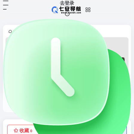
去登录
首页
酷站收藏
正文
•
•
磁带博物馆
Tapedeck 是一个专为磁带爱好者打造的在线博物馆，致力于展示普通音频磁带盒设计中的独特美感与奇趣之处。这个网站收录了从 1960 年代到 1990 年代的丰富磁带设计变化，带领用户回顾磁带在过去几十年中的演变历程。Tapedeck 的收藏展示了从 60 年代早期注重功能性的磁带设计，到 70 年代充满色彩和视觉冲击的录音带，再到 8...
收藏
点赞
低价流量卡
0
0