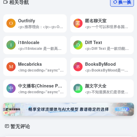
相关导航
换一换
Outfitify
匿名聊天室
<p>推荐理由：</p><p>Outfitify是一款便捷的AI穿搭评估工具，为用户提供全面、即时的穿搭建议。无需注册，即可通过上传穿搭照片获得评分，AI会根据时尚趋势和搭配原则给出详细的分析和优化建议。无论是日常穿搭还是重要场合，Outfitify都能帮助用户轻松找到最适合的搭配风格，提升个人形象，是一款时尚爱好者的必备工具。</p><img decoding="async" data-src="//www.40000.net/wp-content/uploads/2024/12/20241215075613-675e8b9db14da.jpg" src="https://www.40000.net/wp-content/themes/onenav/images/t.png" alt="Outfitify"><p>详细介绍：</p><p>Outfitify 是一款完全免费的在线AI穿搭评估平台，致力于帮助用户改善和提升个人穿衣风格。用户只需上传自己的穿搭照片，AI系统就会进行详细的评分和分析，提供客观、细致的评估。除了评分，Outfitify还提供针对不同风格、场合的搭配建议，展示更适合的示例，帮助用户找到符合自身特点的穿衣风格。平台的核心算法基于时尚美学与流行趋势的融合，使建议既实用又富有时尚感。</p><p>Outfitify不仅适用于日常穿搭的优化，也适合用于特定场合的形象提升。用户可以从这款工具中获取切合潮流的时尚建议，迅速提高自己的穿搭品位，而免注册的设计使得体验更加便捷。对于任何想要提升个人时尚感的用户来说，Outfitify都是一个值得尝试的选择。</p><img decoding="async" data-src="//www.40000.net/wp-content/uploads/2024/12/20241215075616-675e8ba00779b.webp" src="https://www.40000.net/wp-content/themes/onenav/images/t.png" alt="Outfitify">
<p>一个可以和世界各国网友匿名聊天的聊天室，不过要注意语言规范哦。</p><img decoding="async" data-src="//www.40000.net/wp-content/uploads/2024/12/20241215075947-675e8c73a19c5.png" src="https://www.40000.net/wp-content/themes/onenav/images/t.png" alt="匿名聊天室">
i18nlocale
Diff Text
<p>i18nlocale 是一款高效的 AI 翻译工具，专为国际化应用而设计，支持超过200种语言的翻译。其本地化的功能使得翻译过程更加安全便捷，不依赖服务器，适合开发者快速实现多语言支持。</p><img decoding="async" data-src="//www.40000.net/wp-content/uploads/2024/12/20241215075539-675e8b7b9a2a2.webp" src="https://www.40000.net/wp-content/themes/onenav/images/t.png" alt="i18nlocale"><p>详细介绍：</p><p>i18nlocale 是一款先进的 AI 翻译工具，旨在帮助开发者将应用程序内容轻松翻译成多种语言，以满足全球用户的需求。该工具支持超过200种语言，能够满足不同地区和用户群体的翻译要求，为应用的国际化提供了强大的支持。</p><p>i18nlocale 的核心技术基于 transformer.js 和 Xenova/nllb-200-distilled-600M 模型，确保了翻译的准确性和流畅性。用户可以在浏览器内直接进行翻译，无需依赖任何服务器，确保了数据的安全性和隐私保护。该工具的唯一后端代码主要用于身份验证，以启用一些高级功能，而大多数翻译操作都是在本地完成的，这大大提高了翻译速度。</p><p>i18nlocale 的设计注重用户体验，操作简单直观，开发者可以快速集成到他们的项目中。无论是移动应用、网页还是桌面软件，该工具都能提供稳定的翻译支持，使得应用程序能够顺利适应多语言环境。通过使用 i18nlocale，开发者能够高效地扩展他们的市场，提升用户满意度，轻松应对国际化挑战。</p>
<p>Diff Text 是一款功能强大的在线文本差异对比工具，专为快速识别和展示两段文本之间的差异而设计。无论你是在处理纯文本、代码（如 JSON、YAML）、HTML、CSS、Markdown 等多种格式，Diff Text 都能轻松检测出不同点，并以直观的颜色标记：绿色表示新增的内容，红色表示删除的部分，而其余未标记的部分则表示文本保持不变。</p><img decoding="async" data-src="//www.40000.net/wp-content/uploads/2024/12/20241215075656-675e8bc85f5c4.png" src="https://www.40000.net/wp-content/themes/onenav/images/t.png" alt="Diff Text"><p>Diff Text 提供了两种差异对比模式，以满足不同需求：<br>1. Word/单词模式：按照单词进行细分，适合比较结构性较强的文本或文章。<br>2. Char/字符模式：按照字符进行细分，适合代码和其他精细化内容的比较。</p><p>这款工具免注册即可免费使用，且所有文本数据完全在用户本地客户端进行处理，保证不会离开浏览器，最大程度上确保了用户的隐私与数据安全。Diff Text 既适用于开发者查看代码的改动，又适合作家、编辑和其他用户在修改文稿时快速查找差异，是一款便捷高效的文本比对工具。</p>
Mecabricks
BooksByMood
<img decoding="async" data-src="//www.40000.net/wp-content/uploads/2024/12/20241215075331-675e8afb0dcc6.webp" src="https://www.40000.net/wp-content/themes/onenav/images/t.png" alt="Mecabricks"><p>Mecabricks是一个专为乐高爱好者设计的在线平台，它允许用户创建、展示和分享基于乐高积木的3D模型。这个网站提供了一种简单而直观的方式，帮助用户在虚拟空间中进行乐高拼搭，无需任何插件或复杂的安装步骤。只要通过浏览器访问，用户便可以在线构建、渲染并保存自己的乐高创作。</p><p>如果你是乐高迷，Mecabricks是一个非常值得尝试的平台。它不仅支持高质量的3D渲染，还能为用户提供一个互动的环境，在这里你可以与其他乐高爱好者分享创作，并获得灵感和反馈。该平台的界面友好，操作简单，非常适合所有年龄段的乐高爱好者使用。对于那些没有足够空间或资源进行实体拼搭的人来说，Mecabricks提供了一个理想的虚拟拼搭环境，帮助他们随时随地实现自己的创意。</p>
<p>BooksByMood是一个创新的在线平台，可以根据用户的心情推荐合适的书籍。无论你是感到疲倦、兴奋、忧伤还是寻找灵感，这个网站都能帮助你找到与当前情绪相匹配的阅读材料。用户只需选择自己的心情，网站便会提供一系列精心挑选的书籍推荐，帮助你在不同的情绪状态下找到最适合的阅读体验。</p><p>例如，当你感到疲倦时，BooksByMood会推荐一些轻松愉快的书籍，帮助你放松心情，恢复活力。每本推荐书籍的平均评分均来自Goodreads，确保所推荐的书籍质量上乘，通常评分在4.09/5以上。这一评分系统使得用户能够更有信心地选择阅读材料，享受高质量的阅读体验。</p><p>BooksByMood的最大亮点在于其用户友好的设计。用户无需注册或登录即可访问网站，简化了使用流程，让每个人都能轻松找到适合自己的书籍。这种无障碍的体验使得BooksByMood成为一个理想的选择，尤其是对于那些希望快速找到好书而不想繁琐注册的读者。</p><p>BooksByMood还鼓励用户分享自己的阅读体验和心情反馈，形成一个互动的社区氛围。用户可以在平台上留下评论，分享他们的感受和推荐，进一步丰富书籍推荐的多样性和深度。</p><p>总而言之，BooksByMood不仅是一个书籍推荐网站，更是一个根据情绪提供个性化阅读建议的平台。它通过简单直观的操作和高质量的书籍推荐，帮助用户在不同的心情下找到合适的阅读伴侣，提升阅读的乐趣和满足感。无论你是书籍爱好者还是偶尔阅读的朋友，BooksByMood都能为你提供独特的阅读体验。</p><img decoding="async" data-src="//www.40000.net/wp-content/uploads/2024/12/20241215075448-675e8b4808d77.webp" src="https://www.40000.net/wp-content/themes/onenav/images/t.png" alt="BooksByMood">
中文播客(Chinese Podcast)
颜文字大全
<img decoding="async" data-src="//www.40000.net/wp-content/uploads/2024/12/20241215075344-675e8b08b999d.webp" src="https://www.40000.net/wp-content/themes/onenav/images/t.png" alt="中文播客(Chinese Podcast)"><p>Hubbub 是一个专注于全球中文播客的在线平台，致力于收集和展示来自世界各地的中文播客内容，也被称为线上有声节目。该平台汇总了丰富多样的播客节目，用户可以通过搜索功能轻松找到感兴趣的内容。</p><p>目前，Hubbub 已收录了超过 53,824 个播客和 4,606,052 集播客节目，涵盖了广泛的主题和领域。无论是文化、科技、教育、娱乐还是社会热点，Hubbub 都能为用户提供多元化的视角和见解，让人们更深入地了解和认识喧嚣的中文世界。</p><p>Hubbub 的设计旨在提升用户体验，用户可以方便地浏览、收听和分享自己喜欢的播客节目。通过这个平台，听众不仅能够获取丰富的信息和观点，还能与其他播客爱好者互动，分享自己的听后感受。无论你是播客新手还是资深听众，Hubbub 都是一个不可或缺的资源，让你在中文播客的海洋中畅游。</p>
<p>不知道摸友们是否使用过颜文字，这个网站收集了大量颜文字表情，可以按照分类进行查找，或者按照关键词，可以直接复制颜文字到剪切板。难得一见的简洁网站。</p>
暂无评论