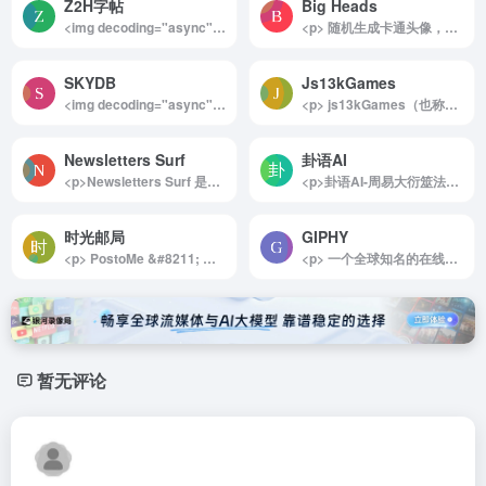
Z2H字帖
Big Heads
<img decoding="async" data-src="//www.40000.net/wp-content/uploads/2024/12/20241215075527-675e8b6f371e1.png" src="https://www.40000.net/wp-content/themes/onenav/images/t.png" alt="Z2H字帖"><p>Z2H字帖是一款功能强大且简便易用的字帖生成工具，特别适合那些希望提高自己书法水平的用户。无论是初学者还是书法爱好者，都可以通过这款工具自定义字帖，灵活地练习汉字和英文书写，帮助每个人都能掌握写字的正确方法，写出一手漂亮的字。</p><p>详细介绍：</p><p>Z2H字帖是一款专为书法学习者设计的在线字帖生成工具，提供了非常灵活的字帖定制功能。用户可以根据个人需求，自由选择汉字或英文，调整排版、字体、大小等设置，还能选择不同的描红样式进行书写练习。该工具支持生成控笔练习字帖，并且能够将生成的字帖以图片形式导出，方便随时随地进行练习。Z2H字帖界面简洁，无广告，免注册即可使用，非常适合那些希望通过有针对性的练习来提高书写技巧的人。无论是基础书法练习，还是提高书写的精美程度，Z2H字帖都是一个非常实用的工具。</p><img decoding="async" data-src="//www.40000.net/wp-content/uploads/2024/12/20241215075527-675e8b6f40053.webp" src="https://www.40000.net/wp-content/themes/onenav/images/t.png" alt="Z2H字帖">
<p> 随机生成卡通头像，不用繁琐的操作，就可以在这个网站里随机生成出N多卡通头像，你也可以进一步精雕细琢，创作出属于自己的个性头像！ </p>
SKYDB
Js13kGames
<img decoding="async" data-src="//www.40000.net/wp-content/uploads/2024/12/20241215075434-675e8b3a567d0.webp" src="https://www.40000.net/wp-content/themes/onenav/images/t.png" alt="SKYDB"><p>SKYDB 是一个集权威性与丰富性于一体的全球摩天大楼和高层建筑数据库，尤其适合建筑爱好者、专业研究者和城市规划人员使用。该平台囊括了超过20万座来自全球1万多个城市的高层建筑信息，并以精准、详尽的数据而闻名。用户可以轻松通过国家、城市或建筑名称进行检索，同时利用强大的排序和比较功能深入探索建筑设计与城市发展趋势。SKYDB 不仅提供详尽的高度、位置、年份、状态等信息，还设有丰富的榜单和庞大的媒体资料库，让用户能够全面了解摩天大楼的技术与文化内涵，是高层建筑领域的首选工具。</p><p>详细介绍：</p><p>SKYDB 是全球领先的摩天大楼和高层建筑信息数据库，为用户提供广泛的建筑数据与多维度的探索方式。其数据库覆盖了全球1万多个城市中的20万多座高层建筑，每一座建筑都包含详细的数据记录，包括高度、位置、建造年份、建筑状态和高清图片。用户可以利用平台的搜索功能，按国家、城市、建筑物名称等分类精准定位目标建筑。此外，SKYDB 还支持数据排序、对比和分享，方便用户进行深入研究或项目展示。</p><p>平台还制定了国际通用的高层建筑测量标准，以确保数据的权威性与一致性，同时维护着全球最高摩天大楼榜单、世界前1000摩天大楼等权威排名。SKYDB 独有的媒体档案库收录了超过100万份文件，其中包括技术图纸、示意图和建筑照片等，提供了全方位的资料支持。</p><p>为实现数据的高效管理与共享，SKYDB 实施了统一的数据标准，使用户在编辑、对比和交换数据时保持一致性和自动化处理能力。这种专业而精确的管理方式，不仅满足了建筑行业的需求，也为学术研究、城市发展分析等提供了重要参考，是探索全球高层建筑的绝佳工具。</p>
<p> js13kGames（也称为 JS13K）是一项游戏开发大赛，专注于创建使用 ZIP 压缩时不超过 13 KB 的浏览器游戏。参与者不得使用外部服务或库，并且所有资源也必须符合大小限制。游戏使用 JavaScript 和 HTML5 进行编程。 </p>
Newsletters Surf
卦语AI
<p>Newsletters Surf 是一个专注于推荐优质电子报（Newsletter）的英文网站，旨在帮助用户快速找到自己感兴趣的主题资讯。通过汇聚来自各行各业的精选内容，平台为用户提供一站式订阅服务，帮助他们轻松获取最新的行业动态和趋势分析。无论你是寻找专业领域的深度解读，还是日常轻松阅读的优质资源，这里都能满足你的需求。</p><p>平台特色</p><p>多行业与多主题覆盖</p><p>Newsletters Surf 汇集了来自多个行业和主题的电子报，无论你是科技爱好者、金融分析师，还是文化、艺术爱好者，都能找到匹配兴趣的内容。常见领域包括：</p><p>科技与创新<br>商业与金融<br>健康与生活方式<br>艺术与文化<br>教育与职业发展<br>环保与社会公益<br>热门趋势一目了然<br>平台实时更新最受欢迎的电子报，并提供以下浏览选项：</p><p>今日热点：了解当天备受关注的热门内容。<br>一周回顾：查看过去七天中最受欢迎的趋势，捕捉关键资讯。<br>便捷订阅功能<br>用户无需切换多个网站，只需通过 Newsletters Surf 即可直接订阅感兴趣的电子报。一次操作即可轻松开启个性化内容推送。</p><p>智能推荐系统</p><p>平台根据用户的浏览和订阅行为，智能推荐可能感兴趣的电子报内容，帮助用户发现更多优质资源。</p><p>简洁的用户体验</p><p>网站界面设计直观，支持多种筛选和排序方式，让用户能够快速定位感兴趣的主题并订阅。</p><p>使用场景</p><p>专业人士获取行业资讯<br>想要紧跟行业动态的专业人士可以通过 Newsletters Surf 订阅权威电子报，例如科技领域的最新技术报告、商业金融的市场分析等。</p><p>个人兴趣探索</p><p>对某些主题感兴趣的个人用户，可以通过平台找到相关领域的精品内容，例如艺术评论、健康生活建议等。</p><p>创业者和营销人员灵感来源</p><p>创业者和营销人员可以通过订阅领域趋势类电子报，洞察市场需求和消费者心理，找到灵感和商机。</p><p>学生与研究者的学习工具</p><p>学生和学术研究者可以通过订阅专业领域的电子报，扩展知识面，获取深度分析，为学习与研究提供支持。</p><p>未来展望</p><p>Newsletters Surf 致力于为全球用户打造一个更高效、更全面的资讯获取平台，并计划在以下方面进行改进：</p><p>多语言支持：引入其他语言版本，覆盖更广泛的国际用户群体。<br>分类优化与搜索功能升级：通过更细化的分类与更强大的搜索功能，让用户更快速地找到精准内容。<br>社区互动功能：新增用户评论与评分系统，帮助他人挑选优质电子报。<br>个性化订阅管理工具：为用户提供订阅管理界面，方便随时增删订阅或调整接收频率。</p><p>总结</p><p>Newsletters Surf 是一款极具价值的资讯发现工具，不仅帮助用户高效获取优质内容，还提供便捷的订阅服务。它让用户能够在信息繁杂的时代找到真正感兴趣、对生活和工作有帮助的内容，是学习、职业发展和兴趣培养的不二之选。如果你正在寻找值得订阅的优质电子报，Newsletters Surf 会是你的最佳伙伴。</p><img decoding="async" data-src="//www.40000.net/wp-content/uploads/2024/12/20241215075418-675e8b2a6ced5.webp" src="https://www.40000.net/wp-content/themes/onenav/images/t.png" alt="Newsletters Surf">
<p>卦语AI-周易大衍筮法起卦是一款融合传统与现代的免费在线AI占卜工具，为用户提供了一种全新的方式来体验和理解周易的智慧。这一平台结合大语言模型技术和周易卜筮方法，不仅让古老的占卜文化变得易于理解和应用，还能将其与现代生活紧密相连。对于希望在日常生活中获得传统文化指引的用户来说，这是一个值得一试的平台。</p><p>详细介绍：</p><p>卦语AI-周易大衍筮法起卦将传统的周易卜筮方法与先进的AI技术相结合，创造了一种创新的占卜体验。该工具基于大语言模型，能够解读并生成详细的卦象分析，帮助用户探索周易的深意。用户只需输入相关问题或情境，AI便会通过大衍筮法自动生成对应的卦象，提供智能化的解读和建议，让用户更容易在复杂的卦象中找到方向。</p><p>卦语AI在设计时充分考虑了古今结合的理念。平台以现代科技为桥梁，让用户既能享受便捷的占卜体验，又能领略到周易文化的深刻内涵。随着技术的进步，平台还将逐步增加对更多卜筮方法的支持，力求更丰富地还原和呈现中华文化的神韵。这种将传统文化与前沿科技结合的方式，不仅有助于文化传承，也让传统占卜融入现代生活，为用户提供实用的参考。</p><img decoding="async" data-src="//www.40000.net/wp-content/uploads/2024/12/20241215075606-675e8b961f104.webp" src="https://www.40000.net/wp-content/themes/onenav/images/t.png" alt="卦语AI">
时光邮局
GIPHY
<p> PostoMe &#8211; 时光邮局 | 创造独特的未来信件体验，让您的话语穿越时空，给未来的自己或亲爱的人带去温暖和惊喜。记录生活，链接过去与未来。 </p>
<p> 一个全球知名的在线动态GIF图片搜索引擎，被誉为GIF界的谷歌。界面非常简洁和具有功能性，顶部导航键包含了最受欢迎的几类GIF动画：表情、娱乐、体育和贴纸。 </p>
暂无评论