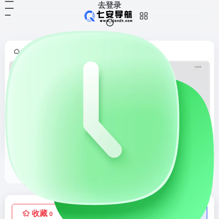
去登录
首页
酷站收藏
正文
•
•
GoMusic
GoMusic是一款功能强大的开源免费工具，专为帮助用户轻松转移他们的播放列表和音乐收藏而设计。作为一款可靠且高效的跨音乐服务迁移解决方案，GoMusic使得在不同音乐平台之间转换播放列表和收藏夹变得简单而直观。无论您希望将Apple Music中的播放列表导入到Spotify、TIDAL、YouTube Music、Deezer等平台...
收藏
点赞
低价流量卡
0
1