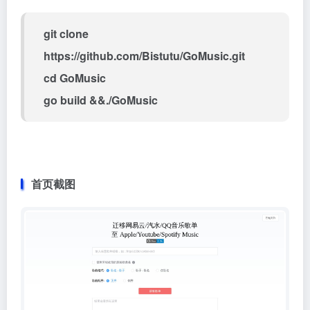
git clone
https://github.com/Bistutu/GoMusic.git
cd GoMusic
go build &&./GoMusic
首页截图