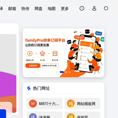
译
邮箱
快传
网盘
地图
更多
打开网站
直接复制颜文字到剪
热门网址
MBTI十六型人格测试
网站模板网
读者阁
很相思