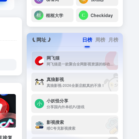
框框大学
Checkiday
网址
日榜
周榜
月榜
网飞猫
网飞猫是一款聚合全网影视资源的移动端播放应用，主打免费、高画...
真狼影视
真狼影视-2026全新启航真的不浪！
小妖怪分享
分享国内外单机PJ游戏
›
影视搜索
维C夸克影视搜索
直接复