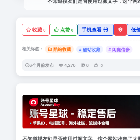
收藏
点赞
手机查看
低
0
0
相关标签：
酷站收藏
# 酷站收藏
# 闲庭信步
6个月前发布
4,270
0
0
‹
不知道摸友们是否使用过颜文字，这个网站收集了大