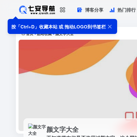
博客分享
热门排行
颜文字大全
不知道摸友们是否使用过颜文字，这个
按「Ctrl+D」收藏本站 或 拖动LOGO到书签栏
切板。难得一见的简洁网站。
首页
酷站收藏
颜文字大全
•
•
颜文字大全