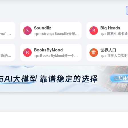
Soundiiz
Big Heads
<img decoding="async" data-src="//www.40000.net/wp-content/uploads/2024/12/20241215075424-675e8b300911c.webp" src="https://www.40000.net/wp-content/themes/onenav/images/t.png" alt="一千小时"><p>一千小时是李笑来的一本开源书籍，曾通过他的官方网站和各种平台发布，后来有网友整理并上传了该书的 PDF 和 EPUB 格式电子书版本，提供了通过夸克网盘等途径下载。李笑来在书中提出，通过1000个小时的专注和努力，任何技能都可以掌握。他强调，真正的努力并非简单的辛苦，而是通过短时间内的高频重复和持续投入，逐渐积累出深厚的能力和经验。</p><p>李笑来通过这本书分享了他对于专注、时间管理和技能培养的独到见解，强调“努力”并非一味的辛苦，而是高效且有针对性地进行大量重复练习。他认为，无论是学业、事业还是兴趣爱好，通过将注意力集中在某一项技能上，坚持1000小时的时间，你就能获得显著的进步和突破。</p><p>该书的核心思想是时间和专注力的力量，倡导用足够的时间和专注去反复练习，从而获得任何技能的掌握。对于那些希望提升自我、强化某项技能的人来说，这本书提供了一个清晰的路径，帮助读者理解如何将时间投入到有价值的事情上，最终实现个人的成长和进步。</p><p><strong>特色功能</strong></p><p>你能想到的，只要是对学习有帮助的功能，我们都实现了。</p><p>音频可视化跟读：导入的音频，我们会进行解析，提供可视化跟读</p><p>视频可视化跟读：既然音频可以跟读，视频当然也可以</p><p>文章阅读：导入各类外语文章，进行解析阅读</p><p>AI 自然对话：最称职的人工智能外语陪练</p><p>重温笔记：学习遇到难点？先添加笔记，再巩固复习</p><p>词典助记：学习遇到生词？添加到生词本，再巩固复习</p><p>社区竞赛：每日、每周、每月都有人跟你一起学习进步</p>
<p><strong>Soundiiz介绍</strong></p><p>Soundiiz是一款强大的工具，旨在帮助用户轻松转移他们的播放列表和音乐收藏。作为最可靠、最快速的跨音乐服务音乐收藏重建解决方案，Soundiiz使得在不同音乐平台之间转换播放列表和收藏夹变得简单而高效。无论您是想将Apple Music中的播放列表导入到Spotify、TIDAL、YouTube Music、Deezer等平台，Soundiiz都能为您提供无缝的迁移体验。</p><img decoding="async" data-src="//www.40000.net/wp-content/uploads/2024/12/20241215075515-675e8b63e9828.webp" src="https://www.40000.net/wp-content/themes/onenav/images/t.png" alt="Soundiiz"><p><strong>Soundiiz的主要功能</strong></p><p>1. 转移</p><p>Soundiiz支持在所有主流流媒体服务之间转移播放列表、专辑、艺术家或单曲。用户只需简单的操作，就能将自己在一个平台上创建的音乐收藏迁移到另一个平台，确保不会错过任何喜爱的音乐。</p><p>2. 同步</p><p>该工具还提供自动同步功能，能够在不同流媒体平台之间保持播放列表的实时更新。无论您在某个平台上添加了新歌曲，Soundiiz都会自动将这些更改同步到其他平台，确保您的音乐体验始终保持一致。</p><p>3. Smartlink</p><p>Soundiiz允许用户使用精美的Smartlink来推广他们的播放列表和音乐作品。通过这种方式，您可以轻松分享您的音乐收藏，吸引更多的听众关注您的创作。</p><p>4. 播放列表AI</p><p>利用人工智能技术，Soundiiz能够根据用户提供的简单文本或选择的情绪、流派和年份生成个性化的播放列表。这一功能不仅节省了用户的时间，还能帮助他们发现新的音乐，丰富他们的听歌体验。</p><p>常见问题解答</p><p>Soundiiz如何运作？</p><p>在将播放列表转移到目标平台时，Soundiiz会利用音乐服务的元数据尽可能匹配您的播放列表、歌曲、艺术家和专辑。这意味着如果目标平台的目录中不存在某些歌曲，Soundiiz将无法转移这些歌曲。</p><p>Soundiiz安全吗？</p><p>Soundiiz在转移您的音乐库时遵循最高的数据保护标准，确保用户的信息安全。Soundiiz完全符合《通用数据保护条例》的要求，您的用户ID、用户名和音乐库内容等信息都将得到妥善保护。</p><p>Soundiiz会从源平台中移除我的播放列表和收藏夹吗？</p><p>不会！在进行转移时，Soundiiz仅会尽可能地将您的播放列表和收藏夹复制到新平台，而不会更新或删除源平台上的任何内容。您可以放心使用，您的原始音乐收藏将始终保留在源平台上。</p><p>总之，Soundiiz为音乐爱好者提供了一个高效、安全的解决方案，使得在不同流媒体平台之间管理和迁移音乐收藏变得轻而易举。无论您是想要更换平台，还是希望与朋友分享音乐，Soundiiz都能满足您的需求。</p>
BooksByMood
世界人口
<p>诓骗是一个公益性质的网站，旨在通过收集和分享真实案例以及防骗技巧来帮助人们提升识骗防骗的能力。它提供了丰富的反诈信息，包括最新骗局、实用防骗指南、相关法律法规等内容，非常适合想要提升安全意识的用户。这一网站的宗旨是“愿天下无骗”，为用户提供可靠的学习资源，帮助他们避免陷入各种诈骗陷阱。</p><p>详细介绍：</p><p>诓骗致力于构建一个全面的防骗知识平台，通过提供丰富的内容帮助人们提高警惕和自我保护意识。该网站涵盖了多个重要的专栏，内容包括当前社会上常见的骗局、近期新型诈骗风险的曝光、深入的防骗技巧分析，以及针对不同类型诈骗的法律应对指南等。用户可以浏览最新的真实案例，学习如何辨别骗局，获得有关常见诈骗手段的防范建议，还能深入了解相关法律知识以应对可能遇到的纠纷。</p><p>此外，网站在“硬核反诈”栏目中详尽分析了各类骗局的操作手法和识别方法，适合各类人群尤其是易受骗的长者和年轻人学习参考。无论是学习基础的防骗知识，还是想要了解最新的诈骗趋势，这里都可以提供全面的资源支持。通过诓骗 – 小心有骗，用户不仅可以提升自身的防骗能力，也能更好地保护家人和朋友的财产与信息安全。</p><img decoding="async" data-src="//www.40000.net/wp-content/uploads/2024/12/20241215075901-675e8c4511731.webp" src="https://www.40000.net/wp-content/themes/onenav/images/t.png" alt="诓骗">
<p>BooksByMood是一个创新的在线平台，可以根据用户的心情推荐合适的书籍。无论你是感到疲倦、兴奋、忧伤还是寻找灵感，这个网站都能帮助你找到与当前情绪相匹配的阅读材料。用户只需选择自己的心情，网站便会提供一系列精心挑选的书籍推荐，帮助你在不同的情绪状态下找到最适合的阅读体验。</p><p>例如，当你感到疲倦时，BooksByMood会推荐一些轻松愉快的书籍，帮助你放松心情，恢复活力。每本推荐书籍的平均评分均来自Goodreads，确保所推荐的书籍质量上乘，通常评分在4.09/5以上。这一评分系统使得用户能够更有信心地选择阅读材料，享受高质量的阅读体验。</p><p>BooksByMood的最大亮点在于其用户友好的设计。用户无需注册或登录即可访问网站，简化了使用流程，让每个人都能轻松找到适合自己的书籍。这种无障碍的体验使得BooksByMood成为一个理想的选择，尤其是对于那些希望快速找到好书而不想繁琐注册的读者。</p><p>BooksByMood还鼓励用户分享自己的阅读体验和心情反馈，形成一个互动的社区氛围。用户可以在平台上留下评论，分享他们的感受和推荐，进一步丰富书籍推荐的多样性和深度。</p><p>总而言之，BooksByMood不仅是一个书籍推荐网站，更是一个根据情绪提供个性化阅读建议的平台。它通过简单直观的操作和高质量的书籍推荐，帮助用户在不同的心情下找到合适的阅读伴侣，提升阅读的乐趣和满足感。无论你是书籍爱好者还是偶尔阅读的朋友，BooksByMood都能为你提供独特的阅读体验。</p><img decoding="async" data-src="//www.40000.net/wp-content/uploads/2024/12/20241215075448-675e8b4808d77.webp" src="https://www.40000.net/wp-content/themes/onenav/images/t.png" alt="BooksByMood">
<p> 世界人口实时统