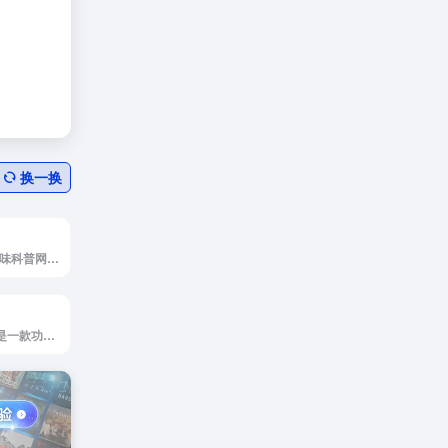
换一换
<p> 一个在线的趣味科普网站，旨在通过网页滚动的形式展示从地球到宇宙深空的距离。用户可以通过滚动鼠标来开启一段太空之旅，体验从地球逐步向天空迈去的过程，最终到达月球、火星等天体。 </p>
<p>WebCamera是一款功能强大的实时视频监控工具，基于WebRTC技术，提供高效、安全的点对点视频传输。它能够在不依赖第三方服务器的情况下实现实时视频流，具有出色的跨平台兼容性，支持多种浏览器和设备。</p><p>详细介绍：</p><p>WebCamera是一款基于Nuxt.js框架开发的实时监控工具，利用WebRTC技术实现点对点视频连接，确保数据不经过第三方服务器，从而保护用户的隐私安全。WebRTC技术自带加密功能，为视频流提供了额外的安全保障。该工具支持多种主流浏览器和设备，让用户在各种平台上都能享受实时视频监控的便捷。WebCamera采用Yarn进行包管理，优化了其性能与稳定性。其高效的视频传输机制使其适合各种应用场景，无论是远程家庭监控还是办公区域的安全管理，都能发挥出色作用。</p><p>使用方法：</p><p>1. 先连接摄像头，将作为摄像头的设备进入`摄像头`页面，输入连接ID，点连接。</p><p>2. 监控端进入`监控`页面，填入与摄像头相同的连接ID，点连接，即可连到对应的摄像头。</p><img decoding="async" data-src="//www.40000.net/wp-content/uploads/2024/12/20241215075531-675e8b73d87fb.webp" src="https://www.40000.net/wp-content/themes/onenav/images/t.png" alt="WebCamera">