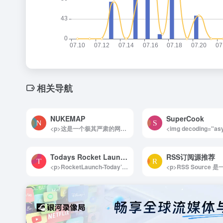
相关导航
NUKEMAP
SuperCook
<p>这是一个极其严肃的网站，提供核爆伤亡模拟器的功能。</p><p>进入网站后，你会看到一张全球地图。用户可以自定义核爆地点、弹头当量，以及选择空爆或地面爆炸等选项，甚至可以决定是否添加放射性沉降物等其他因素。</p><p>一旦核弹引爆，系统会显示预估的伤亡人数，并展示爆炸效果的模型和影响范围。在地图上，这些影响通过同心圆的形式展示出来，无论是火球的作用范围还是热辐射的半径，其影响的广泛性和残酷性都令人感到震撼。</p><p>在很多人把核弹和战争当作玩笑时，往往会忽视其背后的残酷现实。和平来之不易，每个人都不愿失去。通过体验这个网站，相信你会对核战争的影响有更深刻的理解与认识。</p>
Todays Rocket Launches
RSS订阅源推荐
<p>RocketLaunch-Today’s Launches 是一款专为太空爱好者和航天领域专家打造的全方位信息平台。无论是了解最新的火箭发射动态，还是回顾历史航天成就，这个网站都能提供详尽而可靠的数据支持。实时更新的任务信息、倒计时以及高清视频资源，让用户足不出户即可跟随全球顶尖航天机构的探索步伐，堪称太空领域的信息宝库。</p><p>详细介绍：</p><p>RocketLaunch-Today’s Launches 是一个专注于全球卫星和飞船发射计划的在线平台，覆盖 SpaceX、NASA 以及其他航天机构的最新动态。用户可以随时查看当天的火箭发射时间表，并通过实时倒计时掌握每一项任务的关键时刻。平台提供详细的任务背景信息、高清视频直播以及实时状态更新，帮助用户深入了解每次发射的技术亮点和科学意义。</p><p>除了当下的发射信息，网站还记录了丰富的历史航天数据，包括历年发射任务的详尽档案和年度回顾等内容，为研究者和爱好者提供珍贵的参考资料。RocketLaunch-Today’s Launches 用全面的功能和易用的界面，成为航天领域信息获取的不二选择，既能满足科普需求，也能服务于专业研究。</p><img decoding="async" data-src="//www.40000.net/wp-content/uploads/2024/12/20241215075441-675e8b416ea93.webp" src="https://www.40000.net/wp-content/themes/onenav/images/t.png" alt="Todays Rocket Launches">