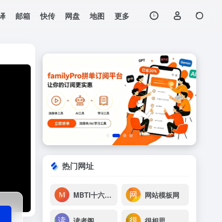
译
邮箱
快传
网盘
地图
更多
打开网站
经典电视节目，包括卡
热门网址
MBTI十六型人格测试
网站模板网
读者阁
很相思