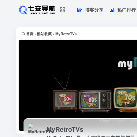
博客分享
热门排行
MyRetroTVs
MyRetroTVs 是一个在线复古电
通、喜剧、戏剧、电影...
首页
酷站收藏
MyRetroTVs
•
•
MyRetroTVs