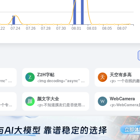
Z2H字帖
天空有多高
<img decoding="async" data-src="//www.40000.net/wp-content/uploads/2024/12/20241215075341-675e8b050e337.webp" src="https://www.40000.net/wp-content/themes/onenav/images/t.png" alt="SuperCook"><p>SuperCook 是一款智能化的免费在线食谱生成器和搜索引擎，专为帮助用户充分利用现有食材设计。通过简单输入家中现有的食材，SuperCook即可快速匹配相关的菜谱，生成数以千计的美食制作方案。平台支持全球多种语言，用户无需注册登录即可使用，既方便又快捷，同时还提供手机端App版本，随时随地为用户带来美食灵感。</p><p>这个网站能让厨房变得更加轻松和高效，是解决“有食材却不知道做什么”这一难题的完美助手。无论是精打细算利用剩余食材，还是探索新的烹饪灵感，SuperCook都能轻松满足用户的需求。它简洁直观的操作方式和丰富的食谱选择让每位家庭厨师都能快速上手，提升烹饪乐趣和效率。</p><p>它的核心亮点在于其强大的食谱匹配功能。用户只需输入手头已有的食材，例如“鸡蛋、牛奶、面粉”，系统便会推荐多种菜谱，从简单的早餐煎饼到复杂的主菜制作应有尽有。同时，SuperCook提供了多语言支持，适用于全球用户，涵盖各种不同的饮食文化和菜式偏好。</p><p>此外，SuperCook免除了注册登录的繁琐步骤，无需额外操作即可直接使用，让用户体验更加流畅。手机App版本则进一步提升了便捷性，无论是计划周末大餐还是快速解决一顿便饭，SuperCook都能成为得力的厨房助手，为每位用户带来不一样的烹饪体验。</p>
<img decoding="async" data-src="//www.40000.net/wp-content/uploads/2024/12/20241215075527-675e8b6f371e1.png" src="https://www.40000.net/wp-content/themes/onenav/images/t.png" alt="Z2H字帖"><p>Z2H字帖是一款功能强大且简便易用的字帖生成工具，特别适合那些希望提高自己书法水平的用户。无论是初学者还是书法爱好者，都可以通过这款工具自定义字帖，灵活地练习汉字和英文书写，帮助每个人都能掌握写字的正确方法，写出一手漂亮的字。</p><p>详细介绍：</p><p>Z2H字帖是一款专为书法学习者设计的在线字帖生成工具，提供了非常灵活的字帖定制功能。用户可以根据个人需求，自由选择汉字或英文，调整排版、字体、大小等设置，还能选择不同的描红样式进行书写练习。该工具支持生成控笔练习字帖，并且能够将生成的字帖以图片形式导出，方便随时随地进行练习。Z2H字帖界面简洁，无广告，免注册即可使用，非常适合那些希望通过有针对性的练习来提高书写技巧的人。无论是基础书法练习，还是提高书写的精美程度，Z2H字帖都是一个非常实用的工具。</p><img decoding="async" data-src="//www.40000.net/wp-content/uploads/2024/12/20241215075527-675e8b6f40053.webp" src="https://www.40000.net/wp-content/themes/onenav/images/t.png" alt="Z2H字帖">
颜文字大全
WebCamera
<p>RSS Source 是一个专为内容爱好者打造的 RSS 订阅源推荐平台，集结了来自多个领域的高质量 RSS 订阅资源。无论你关注科技动态、技术文章、产品资讯，还是商业趋势、设计灵感、播客内容和 ACG 文化，这个平台都能满足你的需求，助你轻松构建一个个性化的内容阅读世界。</p><p><strong>核心功能与亮点</strong></p><p>多领域覆盖</p><p>平台汇集了海量 RSS 订阅源，涵盖 科技、技术、产品、商业、设计、播客、ACG 等多个主题领域。无论你是追求行业前沿信息，还是寻找兴趣社区动态，RSS Source 都能帮你快速定位优质资源。<br>灵活筛选方式</p><p>支持按 类别（例如科技、设计、播客等）和 语言（如英文、中文、日文等）进行筛选，帮助你更快速地找到适合自己阅读习惯的订阅源。<br>一键获取订阅链接</p><p>每个推荐的订阅源都清晰标注了 RSS 地址，用户只需 复制链接，即可将其添加到支持 RSS 的服务或工具中，简单方便。<br>兼容多种阅读工具</p><p>无论你使用 Feedly、Inoreader 等在线聚合订阅服务，还是偏好 Reeder 等本地 RSS 阅读软件，RSS Source 提供的订阅链接都能完美兼容，快速上手。<br>使用指南<br>浏览订阅资源</p><p>登录 RSS Source 网站，浏览不同主题的订阅源，根据自己的兴趣挑选心仪的内容。<br>复制订阅地址</p><p>找到感兴趣的订阅源后，复制对应的 RSS 地址。<br>添加到阅读工具</p><p>将复制的 RSS 地址粘贴到你使用的 RSS 阅读器（如 Feedly、Inoreader、Reeder 等）中，即可开始订阅和阅读。<br>探索更多优质内容</p><p>持续关注 RSS Source 定期更新的资源库，发现更多优质内容，优化你的订阅体验。<br>适用场景<br>知识获取：订阅科技、技术等专业内容，快速掌握行业趋势。<br>兴趣延伸：关注 ACG、设计等主题，获取更多创意灵感。<br>商业洞察：订阅商业资讯，助你捕捉市场动向和最新机会。<br>播客爱好者：集中管理和追踪播客更新，轻松追随热门节目。<br>为什么选择 RSS Source？<br>在信息过载的时代，RSS 是一种高效且聚焦的阅读方式。而 RSS Source 通过系统化的整理和推荐，帮助用户节省了寻找优质订阅源的时间，提供了一个探索高质量内容的起点。对于想要提升阅读效率、构建个性化内容库的用户来说，这无疑是一个不可错过的工具。</p><p>无论你是初次接触 RSS 的小白，还是有丰富经验的老手，RSS Source 都能为你的阅读体验带来全新可能。快去试试，为你的知识探索之旅开启更多可能性吧！</p><img decoding="async" data-src="//www.40000.net/wp-content/uploads/2024/12/20241215075415-675e8b2725025.webp" src="https://www.40000.net/wp-content/themes/onenav/images/t.png" alt="RSS订阅源推荐">
<p>不知道摸友们是否使用过颜文字，这个网站收集了大量颜文字表情，可以按照分类进行查找，或者按照关键词，可以直接复制颜文字到剪切板。难得一见的简洁网站。</p>