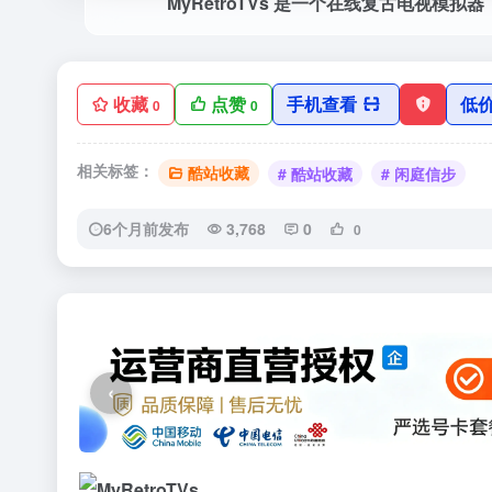
收藏
点赞
手机查看
低
0
0
相关标签：
酷站收藏
# 酷站收藏
# 闲庭信步
6个月前发布
3,768
0
0
‹