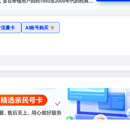
MyRetroTVs 是一个在线复古电视模拟器，旨在带领用户回到1950至2000年代的经典电视时代。该平台收录了各类经典电视节目，包括卡通、喜剧、戏剧、电影、音乐、新闻、肥皂剧、体育赛事、脱口秀等多种类型。用户只需点击页面上的任何一台虚拟电视机，即可浏览当时的电视频道，感受过去几十年间的电视文化与怀旧氛围。通过 MyRetroTVs，您...
价流量卡
AI账号购买