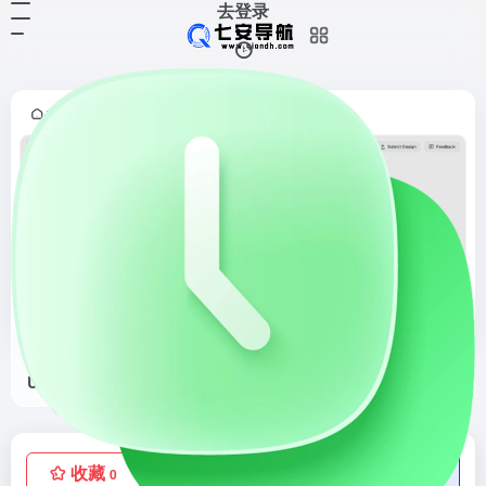
去登录
首页
灵感采集
界面灵感
正文
•
•
•
Collect UI
Daily inspiration collected from daily ui archive and beyond.
收藏
点赞
低价流量卡
0
0