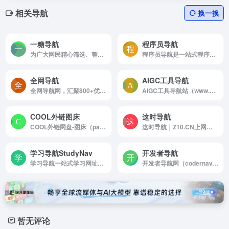
相关导航
换一换
一糖导航
程序员导航
为广大网民精心筛选、整理国内外各类优秀的网站大全，更多人选择的资源网址导航
程序员导航是一站式程序员学习工作娱乐导航网站
全网导航
AIGC工具导航
全网导航网，汇聚800+优质导航网站入口，包括传统导航网、垂直导航、行业导航、AI导航、地域导航网站，助你一站直达10万+优质网站资源。
AIGC工具导航站（www.aigc.cn）简称：AIGC导航，一个全网分类最全，收录最全的生成式人工智能工具导航平台，分类包括AI写作、AI绘画、AI视频、AI办公、AI数字人、AI设计、AI语音、AI音乐、AI论文、AI简历、AI智能体、文本转语音等AI工具。AIGC导航提供一站式AI工具导航服务，帮助用户快速找到能够提升工作效率和创...
COOL外链图床
这时导航
COOL外链网盘-图床（pan.51cooltool.cn）提供大容量云存储服务
这时导航｜Z10.CN上网从这时开始！这时导航集学习办公影音娱乐生活于一体，域名简单易记，网站简约优雅，方便快捷，欢迎您体验！
学习导航StudyNav
开发者导航
学习导航一站式学习网址导航网站，网罗学习资源学霸笔记助你自学成学霸
开发者导航网（codernav.com）收录了大量免费优质的AI人工智能、资源干货、在线工具等众多分类的网站，千余良心网站供您随时享用，是一个能够提高生活质量、工作效率和学习成绩的综合类导航网站。
暂无评论