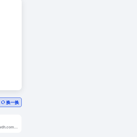
换一换
官网导航(www.igwdh.com)专注于收录机构、企业、品牌、团体或个人的官方网站