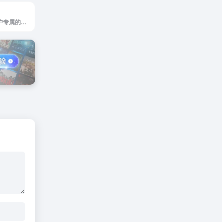
傲游今日_傲游用户专属的网址导航，是傲游（Maxthon）旗下傲游浏览器内置的导航网站，为用户提供多种搜索、常用网址、新闻资讯、精选购物、热门视频、热门游戏、笑话时刻、实用工具等优秀内容和网址,提供最简单便捷的网址导航服务。上网,从傲游今日开始!