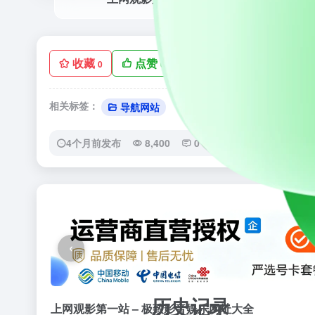
收藏
点赞
手机查看
低
0
0
相关标签：
导航网站
4个月前发布
8,400
0
0
‹
历史记录
上网观影第一站 – 极致影音娱乐网址大全