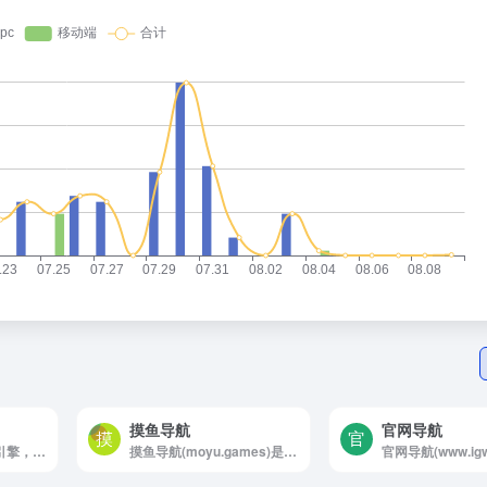
摸鱼导航
官网导航
新一代智能导航搜索引擎，精准聚合影视音乐、设计素材、办公工具等18+垂直领域优质资源。每日更新全网热门资讯、技能教程、行业报告，提供AI增强的智能分类检索功能。
摸鱼导航(moyu.games)是国内首个以摸鱼为主的导航分类平台，收录国内外各类型的摸鱼网站,摸鱼游戏,办公网站，摸鱼游戏网址导航致力于为广大摸鱼人推荐各行各业优秀摸鱼网站，国内外网站大全尽在摸鱼游戏导航。原名称：摸鱼.干不死