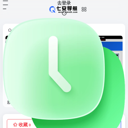
去登录
首页
正文
•
欧莱凯酷站欣赏
欧莱凯酷站欣赏是提供创意...
收藏
点赞
低价流量卡
0
0