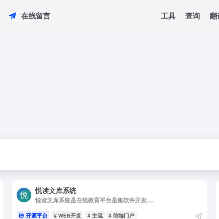
工具
查询
翻
在线留言
悦读文库系统
悦读文库系统是在线教育平台是集软件开发.....
开源平台
# WEB开发
# 主流
# 前端门户