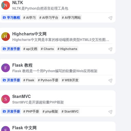
NLTK
NLTK是Python自然语言处理工具包
学习教程
# AI学习
# AI学习平台
# AI学习网站
Highcharts中文网
Highcharts中文网是丰富的移动端图表类型HTML5交互性图表库
开发手册
# api文档
# Charts
# Highcharts
Flask 教程
Flask 教程是一个用Python编写的轻量级Web应用框架
开发手册
# Flask
# Python手册
# WEB开发
StartMVC
StartMVC是开源超轻量PHP框架
开发手册
# PHP手册
# php框架
# StartMVC
Flask 中文网