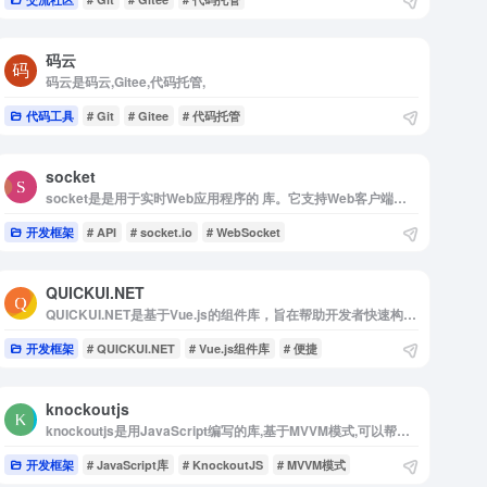
码云
码云是码云,Gitee,代码托管,
代码工具
# Git
# Gitee
# 代码托管
socket
socket是是用于实时Web应用程序的 库。它支持Web客户端和服务器之间的实时双向通信。
开发框架
# API
# socket.io
# WebSocket
QUICKUI.NET
QUICKUI.NET是基于Vue.js的组件库，旨在帮助开发者快速构建高质量的移动端应用和网页
开发框架
# QUICKUI.NET
# Vue.js组件库
# 便捷
knockoutjs
knockoutjs是用JavaScript编写的库,基于MVVM模式,可以帮助开发人员构建丰富的响应式网站
开发框架
# JavaScript库
# KnockoutJS
# MVVM模式