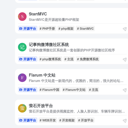
StartMVC
StartMVC是开源超轻量PHP框架
开源平台
# PHP手册
# php框架
# StartMVC
记事狗微博微社区系统
记事狗微博微社区系统是一套创新的PHP开源微社区程序
开源平台
# php微博系统
# 主流
# 免费微博系统
Flarum 中文站
Flarum 中文站是一款现代的，优雅的，简洁的，强大的论坛软件
开源平台
# Flarum中国
# Flarum中文站
# 主流
萤石开放平台
萤石开放平台是提供视频监控、人脸人形识别、车辆车牌识别、文字识别、消息订阅、web/H5直播等功能。
开源平台
# WEB开发
# 开发框架
# 开放平台