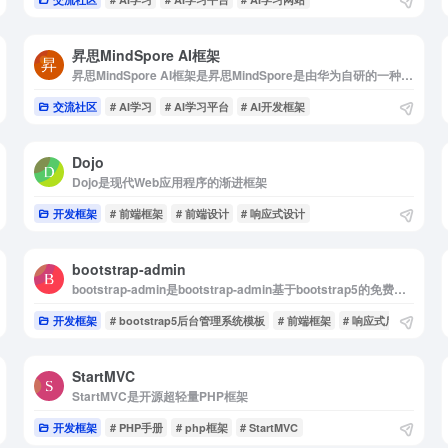
昇思MindSpore AI框架
昇思MindSpore AI框架是昇思MindSpore是由华为自研的一种适用于端边云场景的新型开源深度学习训练/推理框架，MindSpore提供了友好的设计和高效的执行，旨在提升数据科学家和算法工程师的开发体验，并为As...
交流社区
# AI学习
# AI学习平台
# AI开发框架
Dojo
Dojo是现代Web应用程序的渐进框架
开发框架
# 前端框架
# 前端设计
# 响应式设计
bootstrap-admin
bootstrap-admin是bootstrap-admin基于bootstrap5的免费开源的响应式后台管理模板
开发框架
# bootstrap5后台管理系统模板
# 前端框架
# 响应式后台模板
StartMVC
StartMVC是开源超轻量PHP框架
开发框架
# PHP手册
# php框架
# StartMVC