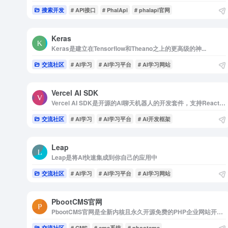
搜索开发
# API接口
# PhalApi
# phalapi官网
Keras
Keras是建立在Tensorflow和Theano之上的更高级的神...
交流社区
# AI学习
# AI学习平台
# AI学习网站
Vercel AI SDK
Vercel AI SDK是开源的AI聊天机器人的开发套件，支持React/Svelte/Vue等框架
交流社区
# AI学习
# AI学习平台
# AI开发框架
Leap
Leap是将AI快速集成到你自己的应用中
交流社区
# AI学习
# AI学习平台
# AI学习网站
PbootCMS官网
PbootCMS官网是全新内核且永久开源免费的PHP企业网站开发建设管理系统
交流社区
# CMS
# cms系统
# pbootcms