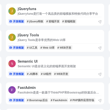
jQueryfuns
jQueryfuns是打造一个高品质的前端模板和特效代码分享平台
开发框架
# jQuery特效
# 前端开发
# 前端框架
jQuery Tools
jQuery Tools是非常优秀的Web UI库
开发框架
# UI工具
# Web UI库
# WEB开发
Semantic UI
Semantic UI是全语义化的前端界面开发框架
开发框架
# JS脚本
# UI组件
# WEB开发
FastAdmin
FastAdmin是是一款基于ThinkPHP和Bootstrap的快速后台开发框架
开发框架
# Bootstrap后台
# FastAdmin
# PHP插件应用市场