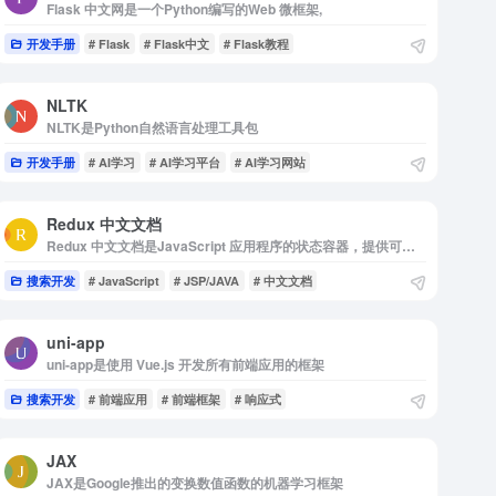
Flask 中文网是一个Python编写的Web 微框架,
开发手册
# Flask
# Flask中文
# Flask教程
NLTK
NLTK是Python自然语言处理工具包
开发手册
# AI学习
# AI学习平台
# AI学习网站
Redux 中文文档
Redux 中文文档是JavaScript 应用程序的状态容器，提供可预测的状态管理
搜索开发
# JavaScript
# JSP/JAVA
# 中文文档
uni-app
uni-app是使用 Vue.js 开发所有前端应用的框架
搜索开发
# 前端应用
# 前端框架
# 响应式
JAX
JAX是Google推出的变换数值函数的机器学习框架