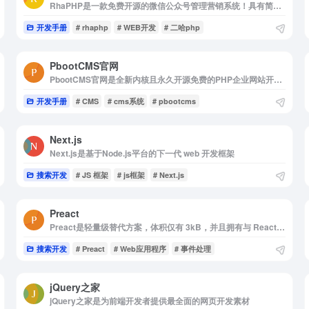
RhaPHP是一款免费开源的微信公众号管理营销系统！具有简单、易用、灵活快速开发的系统。支持多平台、支持移动端管理公众号，欢迎使用。
开发手册
# rhaphp
# WEB开发
# 二哈php
PbootCMS官网
PbootCMS官网是全新内核且永久开源免费的PHP企业网站开发建设管理系统
开发手册
# CMS
# cms系统
# pbootcms
Next.js
Next.js是基于Node.js平台的下一代 web 开发框架
搜索开发
# JS 框架
# js框架
# Next.js
Preact
Preact是轻量级替代方案，体积仅有 3kB，并且拥有与 React 相同的 API
搜索开发
# Preact
# Web应用程序
# 事件处理
jQuery之家
jQuery之家是为前端开发者提供最全面的网页开发素材