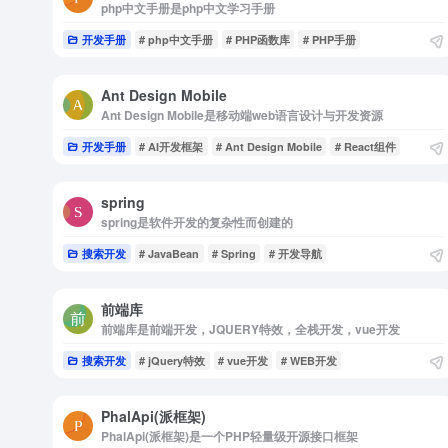
php中文手册是php中文学习手册
开发手册
# php中文手册
# PHP函数库
# PHP手册
Ant Design Mobile
Ant Design Mobile是移动端web语言设计与开发资源
开发手册
# AI开发框架
# Ant Design Mobile
# React组件
spring
spring是软件开发的复杂性而创建的
搜索开发
# JavaBean
# Spring
# 开发导航
前端库
前端库是前端开发，JQUERY特效，全栈开发，vue开发
搜索开发
# jQuery特效
# vue开发
# WEB开发
PhalApi(派框架)
PhalApi(派框架)是一个PHP轻量级开源接口框架