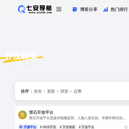
博客分享
热门排行
开发框架
共 213 篇网址
排序
发布
更新
浏览
点赞
萤石开放平台
萤石开放平台是提供视频监控、人脸人形识别、车辆车牌识别、文字识别、消息订阅、web/H5直播等功能。
开源平台
# WEB开发
# 开发框架
# 开放平台