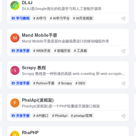
DL4J
DL4J是Google推出的机器学习和人工智能开源库
学习教程
# AI学习
# AI学习平台
# AI开发框架
Mand Mobile手册
Mand Mobile手册是面向金融场景设计的移动端组件库
开发手册
# WEB开发
# 前端开发
# 工具箱
Scrapy 教程
Scrapy 教程是一种快速的高级 web crawling 和 web scraping 框架
开发手册
# Python手册
# Scrapy
# SEO
PhalApi(派框架)
PhalApi(派框架)是一个PHP轻量级开源接口框架
开发手册
# API接口
# PhalApi
# phalapi官网
RhaPHP