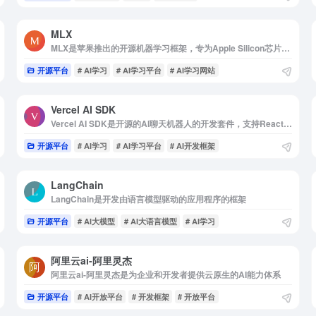
MLX
MLX是苹果推出的开源机器学习框架，专为Apple Silicon芯片设计
开源平台
# AI学习
# AI学习平台
# AI学习网站
Vercel AI SDK
Vercel AI SDK是开源的AI聊天机器人的开发套件，支持React/Svelte/Vue等框架
开源平台
# AI学习
# AI学习平台
# AI开发框架
LangChain
LangChain是开发由语言模型驱动的应用程序的框架
开源平台
# AI大模型
# AI大语言模型
# AI学习
阿里云ai-阿里灵杰
阿里云ai-阿里灵杰是为企业和开发者提供云原生的AI能力体系
开源平台
# AI开放平台
# 开发框架
# 开放平台