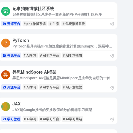
记事狗微博微社区系统
记事狗微博微社区系统是一套创新的PHP开源微社区程序
开源平台
# php微博系统
# 主流
# 免费微博系统
PyTorch
PyTorch是具有强GPU加速度的张量计算(如numpy)，深层神经网...
开源平台
# AI学习
# AI学习平台
# AI学习指南
昇思MindSpore AI框架
昇思MindSpore AI框架是昇思MindSpore是由华为自研的一种适用于端边云场景的新型开源深度学习训练/推理框架，MindSpore提供了友好的设计和高效的执行，旨在提升数据科学家和算法工程师的开发体验，并为As...
开源平台
# AI学习
# AI学习平台
# AI开发框架
JAX
JAX是Google推出的变换数值函数的机器学习框架
学习教程
# AI学习
# AI学习平台
# AI学习网站