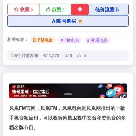
收藏
点赞
低价流量卡
0
0
AI账号购买
相关标签：
FM电台
# FM电台
# 音乐电台
6个月前发布
4,278
0
0
凤凰FM官网，凤凰FM，凤凰电台是凤凰网推出的一款
手机音频应用，可以收听凤凰卫视中文台和资讯台的多
档名牌节目。