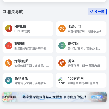
相关导航
换一换
HIFILIB
水晶dj网
HIFILIB官网
水晶dj网官网，潮牌夜店dj，超劲爆的dj网站以华南地区DJ为核心，提供无损高品质DJ舞曲，每天更新快人一步，我们网站有最专业DJ团队精心制作好听的串烧，打造精品车载DJ舞曲，为喜欢DJ的爱好者，提供高音质在线试听及MP3免费下载，全方位满足DJ音乐爱好者的需求。
配音圈
音悦Tai
配音圈是配音圈是基于互联网配音服务为用户和配音员一对一在线交易配音服务的新型兼职平台，加盟专业配音员10000+，能完成各种类型的配音服务。在线网络配音就上配音圈，没有中间商，让配...
音悦Tai官网，音悦台-让音乐更简单
海螺倾听
听伴
海螺倾听官网，欢迎你 - 海螺倾听，提供高品质音乐MP3的个性化推荐，发布，P2P下载服务，以及线下音乐活动等互动内容
听伴官网，听伴是国内领先的网络电台，汇聚了当前热门的网络电台节目如;音乐，相声，评书，脱口秀，鬼故事，广播剧等高质量音频节目。移动互联网的个性化手机电台，热门音频节目在线收听首选！
高地音乐
400有声网
高地音乐官网，高地音乐网专门收集全世界伟大的乐队，歌手的所有无损音乐专辑，对人类有杰出贡献的音乐，都是网站收集的对象，欢迎你来获取你需要的音乐。
400有声网是400有声网是一家专业的声音音效分享平台，收集了国内外众多音效素材，拥有庞大的声音资源库和音效库，满足抖音快手短视频平台、个人手机铃声、影视后期、游戏配乐等领域的音频素材...