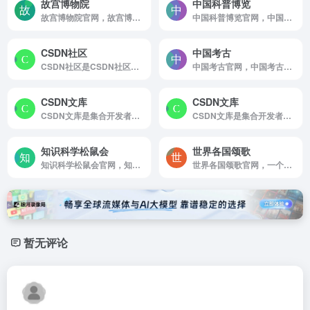
故宫博物院
中国科普博览
故宫博物院官网，故宫博物院成立于1925年10月10日，是以明清两代皇宫和宫廷旧藏文物为基础建立起来的大型综合性古代艺术博物馆，是世界文化遗产地，全国重点文物保护单位和爱国主义教育示范基地。
中国科普博览官网，中国科普博览（简称博览），中国科学院权威出品，专业打造的中科院科普云平台，提供高品质的科普教育与科学文化服务， 共享人类科学，与科学同行。博览以科研为依托，汇聚百余所科研机构的高端科学资源，聚焦国内外前沿科技和科学突破；以专业为基 础，云集千余位各科学领域的科学大家，洞察热点和生活中的科学真相；以创新为引领，讲述当代科技，教育与文化等领域创新的非凡 思想和生命故事，传播有温度有态度的新科学观。
CSDN社区
中国考古
CSDN社区是CSDN社区在原论坛的基础上孵化，为中国软件开发者打造学习和成长的家园
中国考古官网，中国考古网是中国社会科学院考古研究所主办的学科门户网站，创办于2002年8月1日，有中国考古网（中文版），中国考古网（英文版），考古论坛，中国考古网新浪微博，中国考古网（手机版）五种展示形式。中国考古网立足于考古学研究，秉承研究与传播，严谨与高效的传统，向公众传播考古成果，传递中华文明。
CSDN文库
CSDN文库
CSDN文库是集合开发者所需的优质内容
CSDN文库是集合开发者所需的优质内容
知识科学松鼠会
世界各国颂歌
知识科学松鼠会官网，知识科学松鼠会是一个汇聚了当代最优秀的华语青年科学传播者的非营利机构，旨在“剥开科学的坚果，帮助人们领略科学之美妙”。
世界各国颂歌官网，一个涵盖了世界所有国家国歌的网站。
暂无评论