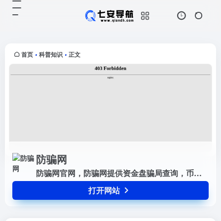
防骗网
打开网站
防骗网官网，防骗网提供资金盘骗局
查询，币圈骗局曝光等服务，
首页
科普知识
正文
•
•
防骗网
防骗网官网，防骗网提供资金盘骗局查询，币圈骗局曝光等服务，
打开网站