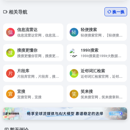
相关导航
换一换
信息流雷达
轻便搜索
信息流雷达官网，信息流雷达是为广告主，媒体，运营优化师，营销商务提供一站式信息流广告解决方案的工具，通过分析广告热度，广告排行，媒体排行，竞品广告动态等，帮助您快速有效优化广告投放，及时了解广告市场动态，提升工作效率
轻便搜索官网，【轻便搜索】综合了网页，新闻，购物，电影，小说，游戏，软件，百度云资源，网盘资源，百度网盘搜索，图片搜索，BT番号搜索神器，磁力搜索引擎，种子搜索网站。综合搜索功能，以轻便快捷实用为宗旨，力求打造最权威的新一代综合搜索引擎。
搜搜更懂你
199it搜索
搜搜更懂你官网，搜搜更懂你
199it搜索是199it大数据搜索引擎
片段库
近邻词汇检索
片段库官网，片段库，搜罗全网视频片段，ChatGPT推荐。
近邻词汇检索官网，近邻词汇检索，一个能够查找近似短语和相关术语的工具。支持检索成语，诗歌流行语。多种姿势夸人，写文助手，文案灵感。
宜搜
笑来搜
宜搜官网，宜搜
笑来搜官网，笑来搜章和书籍的小聚合
暂无评论