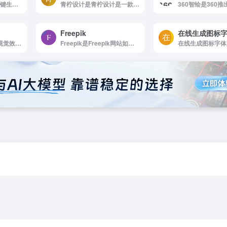
专注于为用户提供“一键生成、打印折叠”式的纸盒、信封、礼品盒、手提袋等多种纸质包装模板。平台拥有丰富的免费模板库，涵盖日常生活、节日庆典、生日派对、产品展示等场景。
青柠设计是青柠设计是一款免费在线设计工具，模板素材众多，操作简单，为方便广大用户...
Freepik
在线生成图标
一款专注于三色叠加视觉效果创作的在线工具，旨在为设计师、创意从业者、学生及视觉艺术爱好者提供便捷、高效的三色图形生成解决方案。
Freepik是Freepik网站如何使用 浏览...