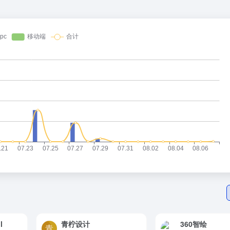
l
青柠设计
360智绘