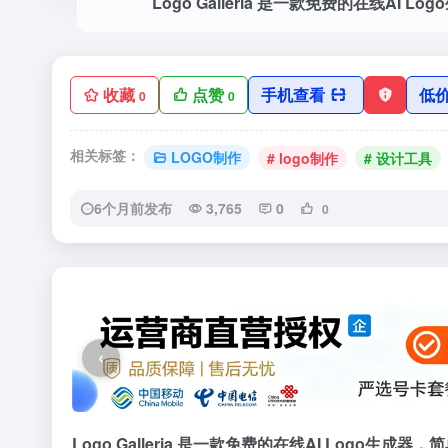
收藏
点赞
手机查看
低
0
0
相关标签：
LOGO制作
# logo制作
# 设计工具
6个月前发布
3,765
0
0
‹
Logo Galleria 是一款免费的在线AI Log