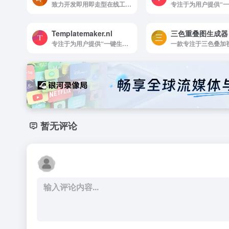
致力开发即用即走型在线工具，无需客户端在线一键使用。拥有视频工具、音频工具、图片工具、 PDF工具、办公辅助、设计工具、文本工具、数字工具、加密工具、单位转换等等工具。同...
Templatemaker.nl
三色重叠图生成器
专注于为用户提供“一键生成、打印折叠”式的纸盒、信封、礼品盒、手提袋等多种纸质包装模板。平台拥有丰富的免费模板库，涵盖日常生活、节日庆典、生日派对、产品展示等场景。
暂无评论