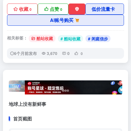
收藏
点赞
低价流量卡
0
0
AI账号购买
相关标签：
酷站收藏
# 酷站收藏
# 闲庭信步
6个月前发布
3,670
0
0
地球上没有新鲜事
首页截图