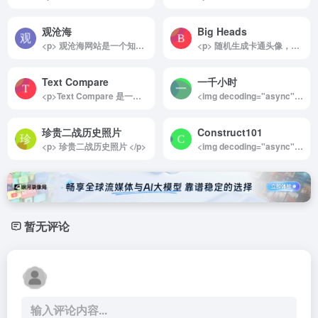
观沧海
Big Heads
<p> 观沧海网站是一个知识地图制作分享平台，它将地图和文字结合，反映中国历史、军事、地理、文化等方面的知识，并向用户提供地图协作分享服务。 </p>
<p> 随机生成卡通头像，不用繁琐的操作，就可以在这个网站里随机生成出N多卡通头像，你也可以进一步精雕细琢，创作出属于自己的个性头像！ </p>
Text Compare
一千小时
<p>Text Compare 是一款功能强大的在线文本比较工具，专为实时显示和管理两个文本文件之间的差异而设计。通过高亮显示不同之处，用户可以快速识别出两个文本的变动，轻松合并或调整这些差异，极大地提升了文档对比和编辑的效率。</p><img decoding="async" data-src="//www.40000.net/wp-content/uploads/2024/12/20241215075638-675e8bb642e3a.png" src="https://www.40000.net/wp-content/themes/onenav/images/t.png" alt="Text Compare"><p>除了基本的文本比较功能，Text Compare 还提供了多种实用的文本处理选项，比如按行排序、反转行顺序、去除空行、删除重复行、以及清除行首尾的空白字符。用户可以选择手动输入文本或者上传文件进行对比操作，整个过程简单便捷。更值得一提的是，这款工具完全免费使用，无需注册或登录，随时随地即可快速开启对比工作。</p><p>对于需要频繁处理和管理文本差异的用户，Text Compare 是一个高效实用的工具，能够帮助轻松应对复杂的文本对比任务，适用于编程、文档编辑、内容审校等多个领域。</p>
<img decoding="async" data-src="//www.40000.net/wp-content/uploads/2024/12/20241215075424-675e8b300911c.webp" src="https://www.40000.net/wp-content/themes/onenav/images/t.png" alt="一千小时"><p>一千小时是李笑来的一本开源书籍，曾通过他的官方网站和各种平台发布，后来有网友整理并上传了该书的 PDF 和 EPUB 格式电子书版本，提供了通过夸克网盘等途径下载。李笑来在书中提出，通过1000个小时的专注和努力，任何技能都可以掌握。他强调，真正的努力并非简单的辛苦，而是通过短时间内的高频重复和持续投入，逐渐积累出深厚的能力和经验。</p><p>李笑来通过这本书分享了他对于专注、时间管理和技能培养的独到见解，强调“努力”并非一味的辛苦，而是高效且有针对性地进行大量重复练习。他认为，无论是学业、事业还是兴趣爱好，通过将注意力集中在某一项技能上，坚持1000小时的时间，你就能获得显著的进步和突破。</p><p>该书的核心思想是时间和专注力的力量，倡导用足够的时间和专注去反复练习，从而获得任何技能的掌握。对于那些希望提升自我、强化某项技能的人来说，这本书提供了一个清晰的路径，帮助读者理解如何将时间投入到有价值的事情上，最终实现个人的成长和进步。</p><p><strong>特色功能</strong></p><p>你能想到的，只要是对学习有帮助的功能，我们都实现了。</p><p>音频可视化跟读：导入的音频，我们会进行解析，提供可视化跟读</p><p>视频可视化跟读：既然音频可以跟读，视频当然也可以</p><p>文章阅读：导入各类外语文章，进行解析阅读</p><p>AI 自然对话：最称职的人工智能外语陪练</p><p>重温笔记：学习遇到难点？先添加笔记，再巩固复习</p><p>词典助记：学习遇到生词？添加到生词本，再巩固复习</p><p>社区竞赛：每日、每周、每月都有人跟你一起学习进步</p>
珍贵二战历史照片
Construct101
<p> 珍贵二战历史照片 </p>
<img decoding="async" data-src="//www.40000.net/wp-content/uploads/2024/12/20241215075348-675e8b0c80e08.webp" src="https://www.40000.net/wp-content/themes/onenav/images/t.png" alt="Construct101"><p>Construct101是一个专为DIY手工爱好者打造的网站，提供了丰富多样的DIY项目教程，是动手达人和创意爱好者的理想平台。</p><p>网站内容涵盖了家居DIY的多个领域，无论是室内还是室外项目，都能在这里找到详细的制作方案。从实用性强的储物架到个性化的长凳、再到富有趣味性的喂鸟器，Construct101为用户提供了超过30种独特的DIY计划。这些计划不仅帮助用户改善生活空间，还激发了动手制作的乐趣。</p><p>每一个DIY教程都经过精心设计，包含以下详细资源：<br>1. 材料清单：列明所需材料，让用户可以轻松备齐。<br>2. 详细图纸：以直观的方式展示设计，让制作过程更简单明了。<br>3. 分步制作指导：从零基础到完成作品，每一步都有清晰的说明。<br>4. 制作视频：通过动态演示，让用户更直观地了解每个操作步骤。</p><p>所有资源均可免费下载为PDF格式，这意味着用户可以方便地将教程保存到设备中，随时随地参考。此外，Construct101鼓励用户分享自己的DIY创意方案，与全球的手工爱好者互动交流，互相启发新灵感，增添更多乐趣。</p><p>值得注意的是，该网站的内容为英文，因此对不熟悉英语的用户来说可能会有一定的语言障碍。不过，凭借图文并茂的教程以及简洁明了的制作视频，即使语言理解有限，也能轻松跟随步骤完成制作。</p><p>总的来说，Construct101不仅是一个学习DIY技能的绝佳平台，更是一个连接全球DIY爱好者的社群，激发创意、交流经验。无论是新手还是经验丰富的制作者，都能在这里找到心仪的项目和实用的资源。</p>
暂无评论