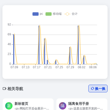
相关导航
换一换
新标签页
隔离食用手册
<p>网站打开后会展示一张报纸，但报纸是倾斜放置的，需要你动动小脑袋瓜才能看清楚，设置成连续模式后网页会自动左右倾斜。</p><img decoding="async" data-src="//www.40000.net/wp-content/uploads/2024/12/20241215075816-675e8c1825ba7.png" src="https://www.40000.net/wp-content/themes/onenav/images/t.png" alt="新标签页">
<p>这是云游君开发的一个非常实用的做饭小工具！打开网站就能看到一些常用的食材原材料和厨具，自行选择食材、主食、厨具后，下方就会出现相关的菜谱，点击即可直达B站制作教学视频。</p><p>如果你连中午饭和晚饭吃什么都烦恼的话，网站还提供了随机器，随机安排上你的下一顿菜单，还会附上视频链接，彻底解决“中午/晚上吃啥”的千古难题！</p><img decoding="async" data-src="//www.40000.net/wp-content/uploads/2024/12/20241215075729-675e8be90a2fc.png" src="https://www.40000.net/wp-content/themes/onenav/images/t.png" alt="隔离食用手册"><p>另外，这是一个开源项目，源码在github上公开，如果你有少许的编程能力，可以将它部署到自己的服务器上。</p>