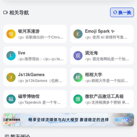
相关导航
换一换
银河系漫游
Emoji Spark ✨
<p> 谷歌推出的一个Chrome实验项目，通过3D交互可视化模式，使用户能够在线探索浩瀚的宇宙。 </p>
<p> 使用 AI 表情符号查找器快速搜索、复制和粘贴表情符号！立即为任何消息找到完美的表情符号。发现表情符号的含义并增强你的消息。 </p>
live
观沧海
<p>推荐理由：</p><p>fanmingming live 是一个专为电视和广播爱好者设计的多功能图标库及相关工具平台。它不仅提供丰富的直播资源，还包含了实用的格式转换工具和教程，使用户能够轻松访问、管理并优化他们的直播资源。fanmingming live 完全免费且开源，无需注册，支持直连访问，同时提供 IPv4 和 IPv6 双栈支持。无论是专业人士还是业余爱好者，都能从这个平台中找到所需的资源和工具，非常适合那些热衷于研究和管理电视直播的用户。</p><p>详细介绍：</p><p>fanmingming live 是一个集成了多项功能的开源平台，汇集了电视和广播图标库、格式转换工具以及丰富的直播资源，为用户提供便捷的电视和广播体验。用户可以在这个平台上找到全面的频道图标和直播接口，并通过简单的工具管理、配置和播放这些资源。fanmingming live 提供详细的教程，帮助用户掌握从 EPG 接口地址到 m3u8 在线下载的使用方法，同时支持格式转换工具，如 TXT 转 M3U、M3U 转 TXT 等。此外，平台还配备了在线 M3U8 Web 播放器，用户无需安装其他软件便可直接访问并播放直播内容。</p><p>fanmingming live 的资源库不断更新和优化，保证了台标的完整性和直播链接的高质量，且完全开源，所有用户均可免费使用。平台支持 IPv4 和 IPv6 双栈连接，确保在不同网络环境下均能顺畅访问。对于电视和广播研究爱好者来说，fanmingming live 不仅是一个强大资源库，更是一个高度灵活、可拓展的工具平台，为他们带来了更多的探索和研究空间。</p><img decoding="async" data-src="//www.40000.net/wp-content/uploads/2024/12/20241215075610-675e8b9a2feca.webp" src="https://www.40000.net/wp-content/themes/onenav/images/t.png" alt="live">
<p> 观沧海网站是一个知识地图制作分享平台，它将地图和文字结合，反映中国历史、军事、地理、文化等方面的知识，并向用户提供地图协作分享服务。 </p>
Js13kGames
框框大学
<p> js13kGames（也称为 JS13K）是一项游戏开发大赛，专注于创建使用 ZIP 压缩时不超过 13 KB 的浏览器游戏。参与者不得使用外部服务或库，并且所有资源也必须符合大小限制。游戏使用 JavaScript 和 HTML5 进行编程。 </p>
<p>框框大学是一个知识共享在线网站，也是一个学习建议在线网站。它完全免费，非常宝藏，可以让你发现各专业前辈们的学习建议，对于大学生小伙伴非常实用，可以让你得到很多收获，也可以让你少走弯路。</p><p>它目前拥有 7000 多条学习建议，按照最新排序和人气排序，学习建议包括很多个方面，例如：选专业、考研、保研、选择学校、就业等。</p><p>它支持直接搜索学习建议，也支持按照专业、学校、最高学历、工作经验进行筛选，每条学习建议下方也会展示对应的专业、最高学历、学校、工作经验。</p>
磁带博物馆
微软产品激活工具箱
<p>Tapedeck 是一个专为磁带爱好者打造的在线博物馆，致力于展示普通音频磁带盒设计中的独特美感与奇趣之处。这个网站收录了从 1960 年代到 1990 年代的丰富磁带设计变化，带领用户回顾磁带在过去几十年中的演变历程。Tapedeck 的收藏展示了从 60 年代早期注重功能性的磁带设计，到 70 年代充满色彩和视觉冲击的录音带，再到 80 年代和 90 年代引人入胜的形状和外观革新。</p><p>Tapedeck 不仅让用户欣赏磁带的设计艺术，还提供了详细的分类与筛选功能。用户可以根据品牌、磁带的运行时间、类型、颜色等多种条件进行浏览和探索。这种系统化的分类展示让人们能够深入了解不同年代的设计风格和技术革新，重温磁带作为文化符号的时代特征。</p><p>Tapedeck 不仅是一个回顾音频历史的窗口，也是一个记录设计与工艺变化的数字档案。通过这个平台，用户能够感受到磁带设计的视觉魅力与时代感，探索每一卷磁带背后的故事和文化背景，是一个让磁带爱好者和设计爱好者都能乐在其中的宝库。</p><img decoding="async" data-src="//www.40000.net/wp-content/uploads/2024/12/20241215075702-675e8bce1537a.jpg" src="https://www.40000.net/wp-content/themes/onenav/images/t.png" alt="磁带博物馆">
<p>支持检测多个密钥 单次上限50个，注意数量越多越占CPU 耗时越长,部分key检测很慢是因为在读取证书内数据,请耐心等待.<br>暂不支持零售错误代码的检测，请使用客户端，能检测主流版本，下载请见页面顶部.<br>如您有想吐槽的，请猛戳网页底部的“意见反馈”，学生党，时间不够用，请勿催更，感谢您的支持！</p><p>进网站后，筛选想要软件版本的密钥，就能够找到网友最新分享的有效密钥。同时你也可以分享可用的密钥，经过系统验证之后，就会展示在网站上。</p><img decoding="async" data-src="//www.40000.net/wp-content/uploads/2024/12/20241215075710-675e8bd6f304d.png" src="https://www.40000.net/wp-content/themes/onenav/images/t.png" alt="微软产品激活工具箱"><p>使用说明：</p><p>本页面是一个公开的密钥分享平台，您可以直接使用，也可以热心分享，为您和他人提供方便，是一个非常好的资源共享平台。<br>如果要分享，请点击页面最左侧的Logo返回到主页进行检测密钥，有效后方可进行分享，非常感谢您的热心分享！<br>如果您在转发资源的时候，请务必在发布者一栏注明出处，为尊重资源发布者。如果您要发布的是稀缺资源，请尽量等待在长期无此资源可用的情况下发布。<br>如果您想要更新密钥的信息，请点击重新检测，本站不会自动更新密钥的次数或错误码。如果您发现该密钥无效/有错误/有问题等，或者发现您的资源被泄露，请点击报告问题给我们发送反馈。<br>由于服务器费用原因，暂不支持零售错误代码的检测，请先使用客户端检测。<br>本站欢迎被索引，但请注明本站，如果遇到恶意爬取等情况，将采取相关措施，谢谢合作！<br>您在重新检测密钥时，受到首页“更多选项”下面的复选框的规则的约束。</p><p>&nbsp;</p>
暂无评论