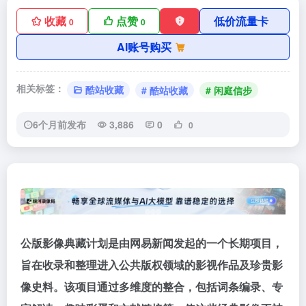
收藏
点赞
低价流量卡
0
0
AI账号购买
相关标签：
酷站收藏
# 酷站收藏
# 闲庭信步
6个月前发布
3,886
0
0
公版影像典藏计划是由网易新闻发起的一个长期项目，
旨在收录和整理进入公共版权领域的影视作品及珍贵影
像史料。该项目通过多维度的整合，包括词条编录、专