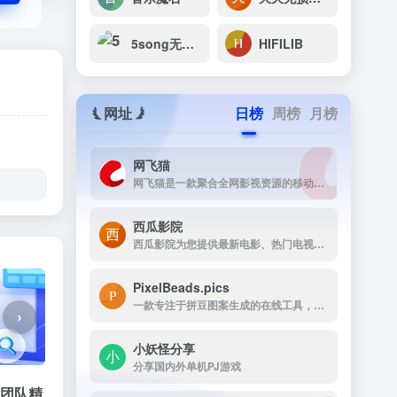
5song无损音乐网
HIFILIB
网址
日榜
周榜
月榜
网飞猫
网飞猫是一款聚合全网影视资源的移动端播放应用，主打免费、高画...
西瓜影院
西瓜影院为您提供最新电影、热门电视剧、综艺动漫免费在线观看，高清流畅无广告，海量片源每日更新，打造极致观影体验。
PixelBeads.pics
一款专注于拼豆图案生成的在线工具，用户只需上传任意照片或图片，即可一键将其像素化为可打印的拼豆图稿。
›
小妖怪分享
分享国内外单机PJ游戏
J团队精