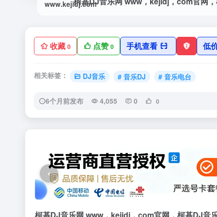
收藏
点赞
手机查看
低
0
0
相关标签：
DJ音乐
# 音乐DJ
# 音乐电台
6个月前发布
4,055
0
0
‹
柯基DJ音乐网 www，kejidj，com官网，柯基DJ