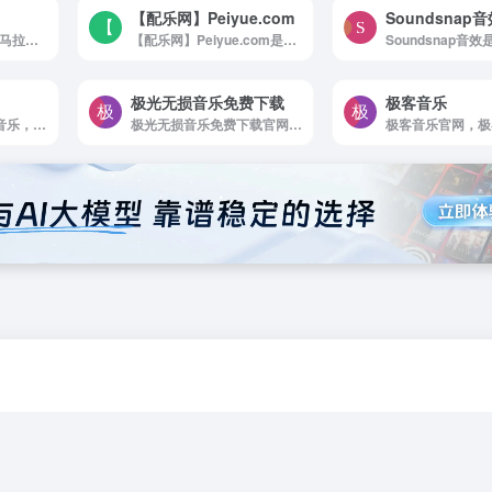
【配乐网】Peiyue.com
Soundsnap
喜马拉雅FM官网，喜马拉雅是国内领先的音频分享平台， 汇集了有声小说，儿童故事，相声评书，京剧戏曲，新闻段子，广播电台等数亿条免费声音内容， 听书，听小说，听故事，听儿歌，听音乐， 为您找到每一天的精神食粮！
【配乐网】Peiyue.com是配乐网(Peiyue.com)，为您提供免费配乐素材、免费下载配乐素材，配乐网主要从事个人音乐制作及录音业务、商业类音乐创作和制作项目，如影视及广告配乐、企业歌等音乐和歌曲的创作。
极光无损音乐免费下载
极客音乐
淘歌音乐官网，淘歌音乐，原创音乐歌曲交易平台，在线提供歌曲出售买卖，MV制作KTV发行，编曲伴奏制作，音乐推广宣传，音乐歌曲版权申请注册办理，是国内专业权威的原创音乐网站！
极光无损音乐免费下载官网，极光无损音乐网是一个无损音乐下载，mp3音乐免费下载，mp3音乐免费音乐下载的网站，抖音热门音乐下载，为广大爱好音乐者提供免费音乐素材交流分享的平台。