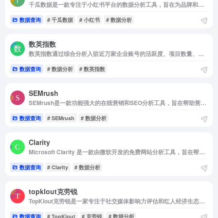
千瓜数据是一款专注于小红书平台的数据分析工具，旨在为品牌和营销人员提供全面、精准的市场洞察和数据支持。
数据查询
# 千瓜数据
# 小红书
# 数据分析
数英指数
数英指数通过综合分析入驻近万家企业账号的活跃度、项目数量、项目品质、人气以及行业认可度等多维度数据，为用户提供权威的评估结果。
数据查询
# 数据分析
# 数英指数
SEMrush
SEMrush是一款功能强大的在线营销和SEO分析工具，旨在帮助营销人员、网站所有者和SEO专家优化网站、分析竞争对手并提高在线可见性。
数据查询
# SEMrush
# 数据分析
Clarity
Microsoft Clarity 是一款由微软开发的免费网站分析工具，旨在帮助用户深入了解网站用户的行为和互动方式。
数据查询
# Clarity
# 数据分析
topklout克劳锐
TopKlout克劳锐是一家专注于社交媒体影响力评估和红人经济生态的第三方权威机构，提供多平台自媒体数据分析服务，涵盖红人价值评估、行业观察报告、版权经济管理等综合服务。
数据查询
# TopKlout
# 克劳锐
# 数据分析