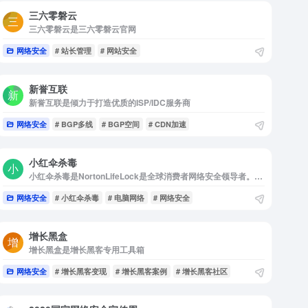
三六零磐云
三六零磐云是三六零磐云官网
网络安全
# 站长管理
# 网站安全
新誉互联
新誉互联是倾力于打造优质的ISP/IDC服务商
网络安全
# BGP多线
# BGP空间
# CDN加速
小红伞杀毒
小红伞杀毒是NortonLifeLock是全球消费者网络安全领导者。我们认为，只有当人们确保在线安全时，数字世界才能真正发挥赋能作用。四十多年来，我们在网络安全和身份盗用防护领域的丰富经验，有...
网络安全
# 小红伞杀毒
# 电脑网络
# 网络安全
增长黑盒
增长黑盒是增长黑客专用工具箱
网络安全
# 增长黑客变现
# 增长黑客案例
# 增长黑客社区