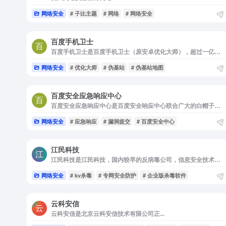
网络安全
# 子比主题
# 网络
# 网络安全
百度手机卫士
百度手机卫士是百度手机卫士（原安卓优化大师），超过一亿人使用的手机安全工具。提供强大贴心的安全服务，更快更安心！
网络安全
# 优化大师
# 伪基站
# 伪基站地图
百度安全应急响应中心
百度安全应急响应中心是百度安全响应中心联合广大的白帽子，以建设安全的互联网为己任!
网络安全
# 应急响应
# 漏洞提交
# 百度安全中心
江民科技
江民科技是江民科技，国内较早的反病毒公司，信息安全技术开发商与服务提供商，亚洲反病毒协会会员单位。主营产品：单机版和网络版杀毒软件、赤豹防勒索系统、网络准入控制系统、防毒墙、病...
网络安全
# kv杀毒
# 专网安全防护
# 企业版杀毒软件
云科安信
云科安信是北京云科安信技术有限公司正...