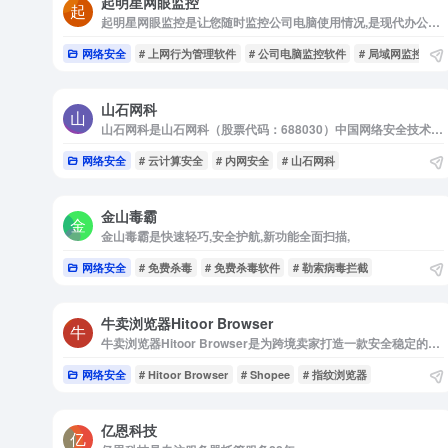
起明星网眼监控
起明星网眼监控是让您随时监控公司电脑使用情况,是现代办公效率之源!
网络安全
# 上网行为管理软件
# 公司电脑监控软件
# 局域网监控软件
山石网科
山石网科是山石网科（股票代码：688030）中国网络安全技术创新领导厂商。提供具备全方位、更智能、零打扰的边界安全、云安全、数据安全、内网安全等领域的产品和解决方案。
网络安全
# 云计算安全
# 内网安全
# 山石网科
金山毒霸
金山毒霸是快速轻巧,安全护航,新功能全面扫描,
网络安全
# 免费杀毒
# 免费杀毒软件
# 勒索病毒拦截
牛卖浏览器Hitoor Browser
牛卖浏览器Hitoor Browser是为跨境卖家打造一款安全稳定的超级浏览器
网络安全
# Hitoor Browser
# Shopee
# 指纹浏览器
亿恩科技