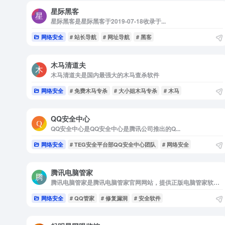
星际黑客
星际黑客是星际黑客于2019-07-18收录于...
网络安全
# 站长导航
# 网址导航
# 黑客
木马清道夫
木马清道夫是国内最强大的木马查杀软件
网络安全
# 免费木马专杀
# 大小姐木马专杀
# 木马
QQ安全中心
QQ安全中心是QQ安全中心是腾讯公司推出的Q...
网络安全
# TEG安全平台部QQ安全中心团队
# 网络安全
腾讯电脑管家
腾讯电脑管家是腾讯电脑管家官网网站，提供正版电脑管家软件下载，最大的安全云库，全新的杀毒引擎，深度清理电脑垃圾，为电脑重回巅峰状态，更有账号宝专版，10倍提升QQ防盗号能力。
网络安全
# QQ管家
# 修复漏洞
# 安全软件