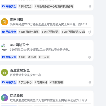
网络安全
# 网络安全
# 高性能数据中心运营商和服务商
尚网网络
尚网网络是WiFi万能钥匙是全球领先的免费上网平台。自2012年推出以来，WiFi万能钥匙始终致力于为用户提供免费、稳定、安全的上网服务。
网络安全
# wifi万能电脑版
# wifi万能钥匙
# wifi万能钥匙iOS版
360网站卫士
360网站卫士是360网站卫士是网站安全防护垂...
网络安全
# 360
# DNS
# 云安全
百度营销安全
百度营销安全是安全中心
网络安全
# 安全中心
# 电脑网络
# 百度营销
红黑联盟
红黑联盟是红黑联盟作为老牌的信息安全网站,我们致力于培训电脑技术高手.网站集网络安全,系统网络,编程开发,网站建设等频道于一体,为您提供从基础到高端的信息技术学习平台