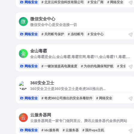
网络安全
# 北京云科安信科技有限公司
# 安全厂商
# 网络安全
微信安全中心
微信安全中心是安全连接一切
网络安全
# 关闭帐号保护
# 冻结帐号
# 安全中心
金山毒霸
金山毒霸是金山,金山毒霸,毒霸官网,毒霸11,金山毒霸11,毒霸,杀毒,杀毒软件,金山杀毒,免费杀毒,杀毒工具,软件管理,异常修复
网络安全
# 一键加速提高电脑速度
# 为你的电脑保驾护航
# 安全护航
360安全卫士
360安全卫士是360安全卫士是奇虎360推出的...
网络安全
# 奇虎360公司推出的安全杀毒软件
# 网络安全
云服务器网
云服务器网是一家专门做阿里云、腾讯云服务器代金券的网站
网络安全
# idc服务商
# 云服务器
# 国外vps主机