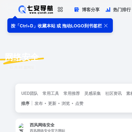
博客分享
热门排行
按「Ctrl+D」收藏本站 或 拖动LOGO到书签栏
网络安全
共 88 篇网址
UED团队
常用工具
常用推荐
灵感采集
社区资讯
素
排序
发布
更新
浏览
点赞
西风网络安全
西风网络安全官方网站