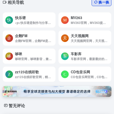
相关导航
换一换
快乐谱
MV263
<p>快乐谱是制作与分享图形简谱的网站，谱子可以完美的在Windows、Mac、iPad、iPhone、安卓手机等设备上全屏展示。收录的谱子有1000多首，支持的乐器有：六孔陶笛、十二孔陶笛、三管陶笛、八孔埙、十孔埙、洞箫、葫芦丝、古筝。</p>
MV263官网，MV263提供在线MV免费观看，最热门MV收录，高清MV免费下载，高清MP4免费下载，MV263让生活更美好！
企鹅FM
天天视频网
企鹅FM官网，企鹅FM是腾讯公司推出的音频电台分享平台，提供最热门的网络电台节目。点歌台，鬼故事，星座风水，情感节目等系列直播节目每个夜晚陪着你。罗辑思维，偶遇鲁小胖，同道星娱乐大咖网红就在企鹅FM。更有最新最全有声小说如果蜗牛有爱情，盗墓笔记合集，鬼吹灯合集无聊的时候陪着你。企鹅FM应用更能按时段推送内容，能智能判断网络环境的Wi-Fi下载，更有定时播放，专辑内上一次收听提醒等贴心设计，满足你的收听需求。
天天视频网官网，天天视频网每天更新最流行的dj舞曲视频，车载视频mv，dj视频舞曲，车载dj视频，最新美女dj视频下载
哆咪
车影库
哆咪官网，哆咪影音，兼具时尚与品质的高清影音分享平台，包含演唱会蓝光原盘BDMV/BDISO下载，4K超清MV下载，Hi-Res音乐与SACD下载。
车影库官网，最新最好的DJMV视频下载网站，提供高清好看车载DJ舞曲视频，车载舞曲下载，我们网站有最专业视频剪辑师和DJ舞曲制作团队精心混音打造的DJ单曲和夜店DJ舞曲，每天更新最潮最嗨的DJ音乐视频，DJ现场舞曲视频，DJMV，酒吧夜店视频，让您感受高清好看的DJ现场视频的快乐，下载DJ车载视频就到车影库音乐网站 www，cheyingku，com
zz123在线听歌
CD包音乐网
zz123在线听歌官网，精选2022年最新抖音歌曲，分类齐全，歌曲数量丰富，更新及时。种子音乐全站收集了经典老歌，欧美流行，中文DJ等期待您的体验。
CD包音乐网官网，CD包音乐网 - 专业的无损音乐分享论坛，分享高音质无损音乐免费下载。提供ape，flac，wav，mp3，aac等格式专辑，汽车CD，慢摇DJ，影视原声等打包CD下载以及音乐资讯，乐评，在线试听及歌曲推荐。
暂无评论