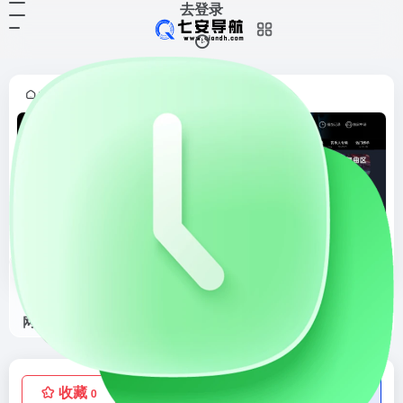
去登录
首页
DJ音乐
正文
•
•
DJ呦呦音乐网
DJ呦呦音乐网官网，世界DJ舞曲汇聚，每天更新快人一步，专业DJ团队精心制作好听的串烧，打造车载DJ舞曲，为DJ工作者收录国外DJ舞曲，提供高音质在线试听及MP3免费下载，全方位满足DJ工作者及音乐爱好者的需求
收藏
点赞
低价流量卡
0
0