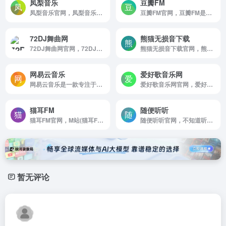
凤梨音乐
豆瓣FM
凤梨音乐官网，凤梨音乐为广大音乐爱好者提供高音质无损音乐资源的一个音乐分享平台
豆瓣FM官网，豆瓣FM是你专属的个性化音乐收听工具。它简单方便，打开就能收听。在收听过程中，你可以用“红心”，“垃圾桶”或者“跳过” 告诉豆瓣FM你的喜好。豆瓣FM将根据你的操作和反馈，从海量曲库中自动发现并播出符合你音乐口味的歌曲。
72DJ舞曲网
熊猫无损音下载
72DJ舞曲网官网，72DJ舞曲网提供好听的DJ舞曲免费下载，主要包括国内外最新dj音乐，好听的中文舞曲，dj串烧全部精心打造。北方最好的dj舞曲在线试听网站！
熊猫无损音下载官网，熊猫无损音乐下载[www，xmwav，com]，一个免费分享wav|flac|mp3格式无损音乐的网站，为广大无损音乐爱好者提供交流及资源分享，在这里可以找到很多您喜爱的无损音乐免费下载。收录的无损音乐主要以wav，flac，ape，mp3等格式，每首无损音乐都是熊猫无损音乐网精心挑选，真正免费的无损音乐下载网站。
网易云音乐
爱好歌音乐网
网易云音乐是一款专注于发现与分享的音乐产品
爱好歌音乐网官网，爱好歌音乐下载网分享提供好看的高清MV，最新音乐下载地址及车载MV在线播放，支持手机HTML5在线播放，使用音乐MV解析工具快速获取高清MV音乐下载地址，高清MV下载，车载音乐高清MV，最新车载MV免费下载。
猫耳FM
随便听听
猫耳FM官网，M站(猫耳FM)是第一家弹幕音图站，同时也是中国声优基地，在这里可以听电台，音乐，翻唱，小说和广播剧，用二次元声音连接三次元，
随便听听官网，不知道听什么歌，这里随机播放热门推荐歌曲免费在线播放下载，这里至少收集了过万首热门在网络上最全的音乐
暂无评论