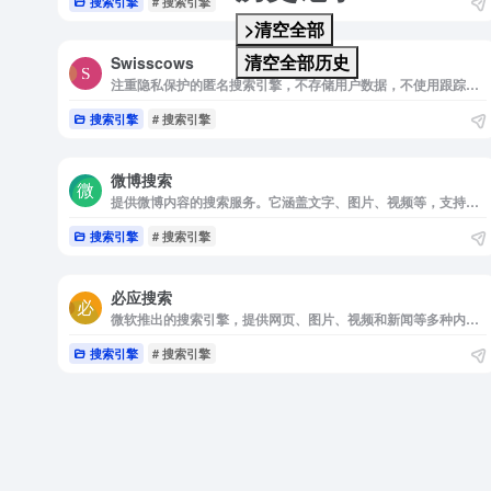
搜索引擎
# 搜索引擎
>清空全部
清空全部历史
Swisscows
注重隐私保护的匿名搜索引擎，不存储用户数据，不使用跟踪技术。提供安全、匿名的搜索体验，适合关注隐私和数据安全的用户。同时，它还提供家庭友好模式，确保儿童可以安全地搜索互联网。
搜索引擎
# 搜索引擎
微博搜索
提供微博内容的搜索服务。它涵盖文字、图片、视频等，支持实时热点追踪和个性化推荐，用户可以直接在搜索结果中与微博用户互动，适合关注热点话题的用户。
搜索引擎
# 搜索引擎
必应搜索
微软推出的搜索引擎，提供网页、图片、视频和新闻等多种内容的搜索服务，支持多语言和隐私保护功能，是全球广泛使用的搜索引擎之一。
搜索引擎
# 搜索引擎