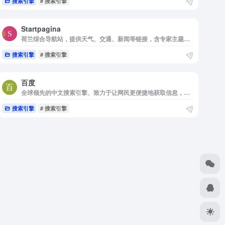
搜索引擎
# 搜索引擎
Startpagina
荷兰综合导航站，提供天气、交通、新闻等链接，含专家主题页面和GoeieVraag问答社区。支持新闻订阅、本地警报查询，18+内容需密码解锁。简洁实用，适合快速浏览，推荐荷兰用户日常使用。
搜索引擎
# 搜索引擎
百度
全球领先的中文搜索引擎、致力于让网民更便捷地获取信息，找到所求。百度超过千亿的中文网页数据库，可以瞬间找到相关的搜索结果。
搜索引擎
# 搜索引擎